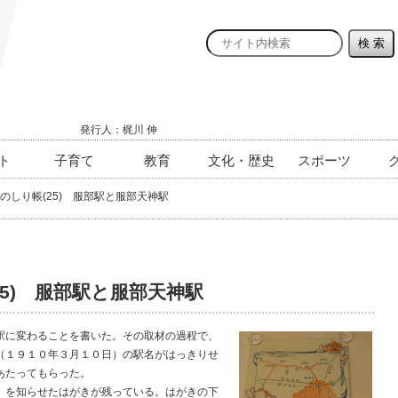
発行人：梶川 伸
ト
子育て
教育
文化・歴史
スポーツ
のしり帳(25) 服部駅と服部天神駅
25) 服部駅と服部天神駅
に変わることを書いた。その取材の過程で、
（１９１０年３月１０日）の駅名がはっきりせ
あたってもらった。
を知らせたはがきが残っている。はがきの下