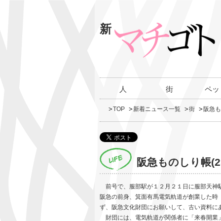
新
人
街
ペッ
TOP
新着ニュース一覧
街
阪急も
阪急ものしり帳(
前号で、服部駅が１２月２１日に服部天神駅
阪急の前身、箕面有馬電気軌道が創業した時
ず、阪急文化財団にお願いして、古い資料に
財団には、電気軌道が関係者に「来春開業」