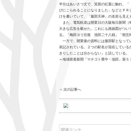
半分はあいさつ文で、箕面の紅葉に触れ、「
びにこられることになりました」などとＰＲ
けを書いていて、「服部天神」の名前も見え
また、電気軌道は開業日の大阪毎日新聞（毎
大きな広告を載せた。これにも路線図がつい
る。「梅田ヨリ往復 池田二十八銭」「朝五
一方で、開業後の資料には服部駅となってい
表記されている。２つの駅名が混在している
きりしたことは分からない」と話している。
＝地域密着新聞「マチゴト豊中・池田」第５
＜ 次の記事へ
関連リンク