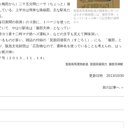
（梅田から）二十五分間に一寸（ちょっと）遊
している。上半分は簡単な路線図。主な駅名だ
箕面有馬電気軌道が開業前に作った
はがきの路線図には「服部天神」と
る。
なっている＝小林一三記念館の資料
日新聞の前身）の３面に、１ページを使った
から
ていて、やはり駅名は「服部天神」となってい
時ヨリ夜十二時マデ絶ヘズ運転ス」などの文字も見えて興味深い。
るものが多い。雑誌の付録の「箕面回遊双六（すごろく）」にも、「服部」と
が、阪急文化財団は「広告物なので、通称名を使っていることも考えられ、はっ
（梶川伸）
７号（２０１３，１１，１４）
箕面有馬電気軌道
箕面回遊双六
服部天神駅
更新日時 2013/10/30
前の記事へ ＞