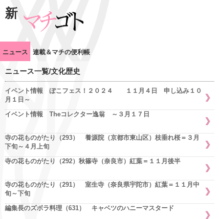
新
ニュース
連載＆マチの便利帳
ニュース一覧/文化歴史
イベント情報 ぽこフェス！２０２４ １１月４日 申し込み１０
月１日～
イベント情報 Theコレクター逸翁 ～３月１７日
寺の花ものがたり（293） 養源院（京都市東山区）枝垂れ桜＝３月
下旬～４月上旬
寺の花ものがたり（292）秋篠寺（奈良市）紅葉＝１１月後半
寺の花ものがたり（291） 室生寺（奈良県宇陀市）紅葉＝１１月中
旬～下旬
編集長のズボラ料理（631） キャベツのハニーマスタード