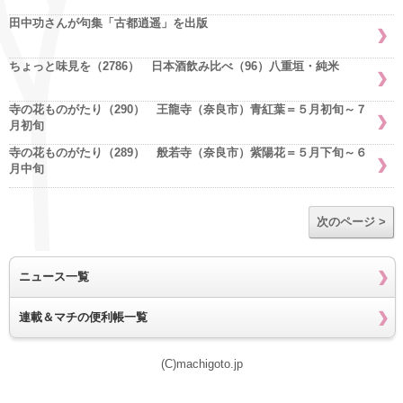
田中功さんが句集「古都逍遥」を出版
ちょっと味見を（2786） 日本酒飲み比べ（96）八重垣・純米
寺の花ものがたり（290） 王龍寺（奈良市）青紅葉＝５月初旬～７
月初旬
寺の花ものがたり（289） 般若寺（奈良市）紫陽花＝５月下旬～６
月中旬
次のページ >
ニュース一覧
連載＆マチの便利帳一覧
(C)machigoto.jp