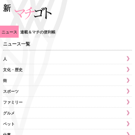
新
ニュース
連載＆マチの便利帳
ニュース一覧
人
文化・歴史
街
スポーツ
ファミリー
グルメ
ペット
仕事