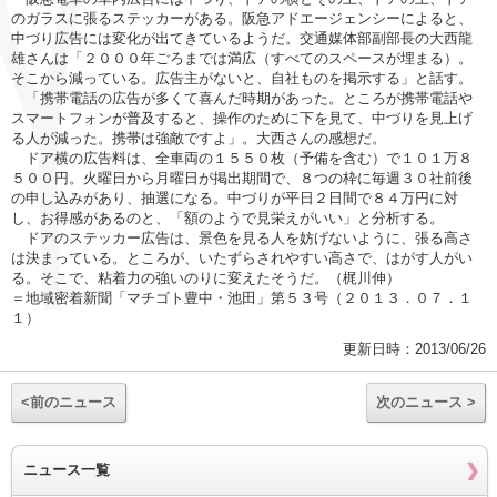
のガラスに張るステッカーがある。阪急アドエージェンシーによると、
中づり広告には変化が出てきているようだ。交通媒体部副部長の大西龍
雄さんは「２０００年ごろまでは満広（すべてのスペースが埋まる）。
そこから減っている。広告主がないと、自社ものを掲示する」と話す。
「携帯電話の広告が多くて喜んだ時期があった。ところが携帯電話や
スマートフォンが普及すると、操作のために下を見て、中づりを見上げ
る人が減った。携帯は強敵ですよ」。大西さんの感想だ。
ドア横の広告料は、全車両の１５５０枚（予備を含む）で１０１万８
５００円。火曜日から月曜日が掲出期間で、８つの枠に毎週３０社前後
の申し込みがあり、抽選になる。中づりが平日２日間で８４万円に対
し、お得感があるのと、「額のようで見栄えがいい」と分析する。
ドアのステッカー広告は、景色を見る人を妨げないように、張る高さ
は決まっている。ところが、いたずらされやすい高さで、はがす人がい
る。そこで、粘着力の強いのりに変えたそうだ。（梶川伸）
＝地域密着新聞「マチゴト豊中・池田」第５３号（２０１３．０７．１
１）
更新日時：2013/06/26
<前のニュース
次のニュース >
ニュース一覧