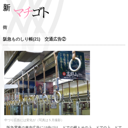
新
街
阪急ものしり帳(21) 交通広告②
中づり広告には変化が（写真は５月撮影）
阪急電車の車内広告には中づり、ドアの横とその上、ドアの上、ドア