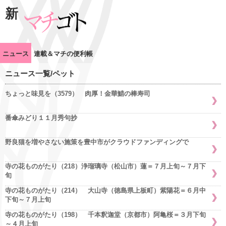
新
ニュース
連載＆マチの便利帳
ニュース一覧/ペット
ちょっと味見を（3579） 肉厚！金華鯖の棒寿司
番傘みどり１１月秀句抄
野良猫を増やさない施策を豊中市がクラウドファンディングで
寺の花ものがたり（218）浄瑠璃寺（松山市）蓮＝７月上旬～７月下
旬
寺の花ものがたり（214） 大山寺（徳島県上板町）紫陽花＝６月中
下旬～７月上旬
寺の花ものがたり（198） 千本釈迦堂（京都市）阿亀桜＝３月下旬
～４月上旬