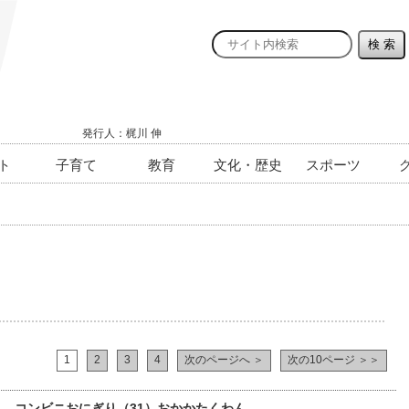
発行人：梶川 伸
ト
子育て
教育
文化・歴史
スポーツ
1
2
3
4
次のページへ ＞
次の10ページ ＞＞
） コンビニおにぎり（31）おかかたくわん