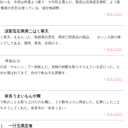
比べる、今回は特選よつ葉４．０牛乳を選んだ。製造は北海道音更町、よつ葉
勝産の生乳を使っている。成分無調整...
続きを読む
3） 涼彩宝石果実こはく寒天
く寒天」をもらった。島根県出雲市、岡伊三郎商店の商品。 さいころ状の寒
ングしてある。透明、黄色、水色の３...
続きを読む
） マルシン
の店「マルシン」で一杯飲んだ。宮崎の焼酎を取りそろえている店だった。と
水が運ばれてきて、自分で飲み方を調整す...
続きを読む
） 奈良うまいもんや輝
で私のことを取り上げたのを機に、２０数年ぶりに再会した。記事にしたこと
ちそうしてくれた。奈良市の「奈良うまい...
続きを読む
＋） 一汁五菜定食