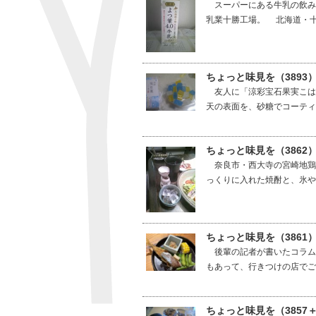
スーパーにある牛乳の飲み
乳業十勝工場。 北海道・十
ちょっと味見を（389
友人に「涼彩宝石果実こは
天の表面を、砂糖でコーティ
ちょっと味見を（3862
奈良市・西大寺の宮崎地鶏
っくりに入れた焼酎と、氷や
ちょっと味見を（3861
後輩の記者が書いたコラム
もあって、行きつけの店でご
ちょっと味見を（3857