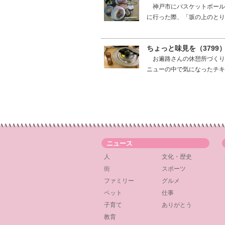
神戸市にバスケットボール
に行った際、「坂の上のとり
ちょっと味見を（3799
お遍路さんの休憩所づくり
ニューの中で気になったチキ
ニュース
人
文化・歴史
街
スポーツ
ファミリー
グルメ
ペット
仕事
子育て
ありがとう
教育