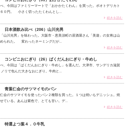
べ、今回はファミリーマートで「おかかたくわん」を買った。ポオトデリカト
６０円。 小さく切ったたくわんとし...
続きを読む
） 日本酒飲み比べ（206）山川光男
「山川光男」を味わった。大阪市・恵美須町の居酒屋さん「美遊」の女将は山
められた。 変わったネーミングだが...
続きを読む
4） コンビニおにぎり（26）ばくだんおにぎり・牛めし
べ、今回は「ばくだんおにぎり・牛めし」を選んだ。大津市、サンデリカ滋賀
ノリで包んだ大きなおにぎり。牛肉と...
続きを読む
7） 青葉仁会のサツマイモのパン
仁会のサツマイモを使ったパン２種類を買った。１つは焼いもデニッシュ。焼
せている。あんは紫色で、とても甘い。デ...
続きを読む
） 特選よつ葉４．０牛乳