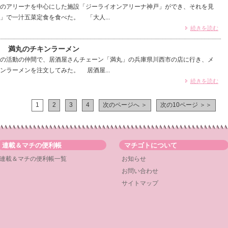
のアリーナを中心にした施設「ジーライオンアリーナ神戸」ができ、それを見
」で一汁五菜定食を食べた。 「大人...
続きを読む
） 満丸のチキンラーメン
の活動の仲間で、居酒屋さんチェーン「満丸」の兵庫県川西市の店に行き、メ
ンラーメンを注文してみた。 居酒屋...
続きを読む
1
2
3
4
次のページへ ＞
次の10ページ ＞＞
連載＆マチの便利帳
マチゴトについて
連載＆マチの便利帳一覧
お知らせ
お問い合わせ
サイトマップ