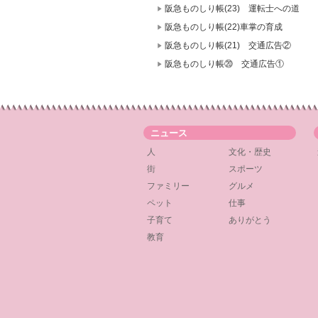
阪急ものしり帳(23) 運転士への道
阪急ものしり帳(22)車掌の育成
阪急ものしり帳(21) 交通広告②
阪急ものしり帳⑳ 交通広告①
ニュース
人
文化・歴史
街
スポーツ
ファミリー
グルメ
ペット
仕事
子育て
ありがとう
教育