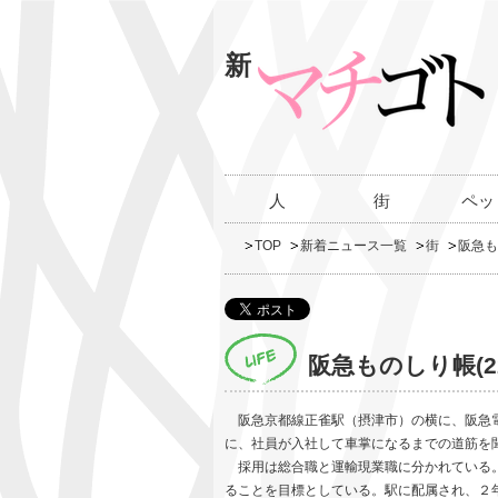
新
人
街
ペッ
TOP
新着ニュース一覧
街
阪急も
阪急ものしり帳(2
阪急京都線正雀駅（摂津市）の横に、阪急
に、社員が入社して車掌になるまでの道筋を
採用は総合職と運輸現業職に分かれている。
ることを目標としている。駅に配属され、２