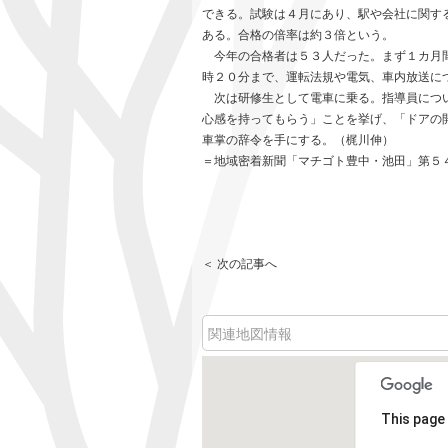
できる。試験は４月にあり、駅や会社に関す
ある。合格の倍率は約３倍という。
今年の合格者は５３人だった。まず１カ月間
時２０分まで、運転法規や電気、車内放送に
次は研修生として電車に乗る。指導員につい
心感を持ってもらう」ことを挙げ、「ドアの
車掌の辞令を手にする。（梶川伸）
＝地域密着新聞「マチゴト豊中・池田」第５
＜ 次の記事へ
関連地図情報
This page 