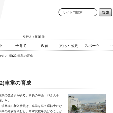
発行人：梶川 伸
ト
子育て
教育
文化・歴史
スポーツ
のしり帳(22)車掌の育成
2)車掌の育成
電鉄の教習所がある。所長の中西一郎さんら
聞いた。
現業職の新入社員は、車掌を経て運転士にな
年間の経験を積むと、車掌試験を受けることが