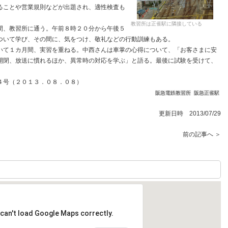
ることや営業規則などが出題され、適性検査も
教習所は正雀駅に隣接している
、教習所に通う。午前８時２０分から午後５
ついて学び、その間に、気をつけ、敬礼などの行動訓練もある。
て１カ月間、実習を重ねる。中西さんは車掌の心得について、「お客さまに安
開閉、放送に慣れるほか、異常時の対応を学ぶ」と語る。最後に試験を受けて、
４号（２０１３．０８．０８）
阪急電鉄教習所
阪急正雀駅
更新日時 2013/07/29
前の記事へ ＞
can't load Google Maps correctly.