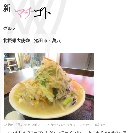
新
グルメ
北摂麺大使㉔ 池田市・萬八
名物の「萬八チャンポン」。どう食べるか考えてしまうほど山盛りだ
すれすれまでスープが注がれたラーメン丼に、あごまで届きそうなほ