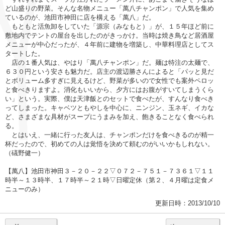
ど山盛りの野菜。そんな名物メニュー「萬八チャンポン」で人気を集め
ているのが、池田市神田に店を構える「萬八」だ。
もともと活魚卸をしていた「源宗（みなもと）」が、１５年ほど前に
敷地内でテントの屋台を出したのがきっかけ。当時は焼き鳥など居酒屋
メニューが中心だったが、４年前に建物を増築し、中華料理店としてス
タートした。
店の１番人気は、やはり「萬八チャンポン」だ。麺は特注の太麺で、
６３０円という安さも魅力だ。店主の渡辺勝さんによると「パッと見だ
とボリューム多すぎに見えるけど、野菜が多いので女性でも案外ペロッ
と食べきりますよ。消化もいいから、夕方にはお腹がすいてしまうくら
い」という。実際、僕は天津飯とのセットで食べたが、すんなり食べき
ってしまった。キャベツともやしを中心に、ニンジン、玉ネギ、イカな
ど、さまざまな具材がスープにうまみを加え、飽きることなく食べられ
る。
とはいえ、一緒に行った友人は、チャンポンだけを食べきるのが精一
杯だったので、初めての人は覚悟を決めて頼むのがいいかもしれない。
（礒野健一）
【萬八】池田市神田３－２０－２２▽０７２－７５１－７３６１▽１１
時半～１３時半、１７時半～２１時▽日曜定休（第２、４月曜は定食メ
ニューのみ）
更新日時：2013/10/10