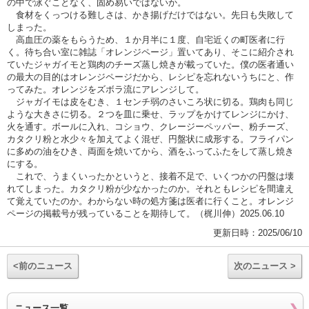
の中で泳ぐことなく、固め易いではないか。
食材をくっつける難しさは、かき揚げだけではない。先日も失敗して
しまった。
高血圧の薬をもらうため、１か月半に１度、自宅近くの町医者に行
く。待ち合い室に雑誌「オレンジページ」置いてあり、そこに紹介され
ていたジャガイモと鶏肉のチーズ蒸し焼きが載っていた。僕の医者通い
の最大の目的はオレンジページだから、レシピを忘れないうちにと、作
ってみた。オレンジをズボラ流にアレンジして。
ジャガイモは皮をむき、１センチ弱のさいころ状に切る。鶏肉も同じ
ような大きさに切る。２つを皿に乗せ、ラップをかけてレンジにかけ、
火を通す。ボールに入れ、コショウ、クレージーペッパー、粉チーズ、
カタクリ粉と水少々を加えてよく混ぜ、円盤状に成形する。フライパン
に多めの油をひき、両面を焼いてから、酒をふってふたをして蒸し焼き
にする。
これで、うまくいったかというと、接着不足で、いくつかの円盤は壊
れてしまった。カタクリ粉が少なかったのか。それともレシピを間違え
て覚えていたのか。わからない時の処方箋は医者に行くこと。オレンジ
ページの掲載号が残っていることを期待して。（梶川伸）2025.06.10
更新日時：2025/06/10
<前のニュース
次のニュース >
ニュース一覧