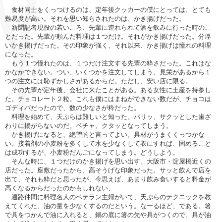
食材同士をくっつけるのは、定年後クッカーの僕にとっては、とても
難易度が高い。それを思い知らされたのは、かき揚げだった。
新聞記者現役の若いころ、先輩に連れられて酒を飲みに行った時のこ
とだった。先輩が頼んだ料理は１つだけ。それがかき揚げだった。分厚
いかき揚げだった。その印象が強く、それ以来、かき揚げは憧れの料理
になった。
もう１つ憧れたのは、１つだけ注文する先輩の粋さだった。これはな
かなかできない。つい、いくつかを注文してしまう。見栄があるから１
つの注文には恥ずかしさがあるからだ。ただし、安い店に限る。
その先輩が定年後、会社に来たことがある。ある女性に土産を持参し
た。チョコレート２粒。これも僕にはまねができない数だが、チョコは
ゴディバだったので、数の少なさが粋だった。
料理を始めて、天ぷらは難しいと知った。パリッ、サクッとした歯ざ
わりに揚がらないのだ。ベチャ、クタッとなってしまう。
かき揚げになると、絶望的と言ってよい。具材がうまくくっつかな
い。接着剤の小麦粉を多くして水を少なくして衣にすれば、固めること
は成功するが、小麦粉だんごになってしまう。どうしよう。
そんな時に、１つだけのかき揚げを思い出す。大阪市・淀屋橋近くの
店だった。座敷だったから、高そうげな印象だった。サッと飲んで店を
出て、それも粋だと思ったが、今思えば、あまり飲み食いすると料金が
高くなるからだったのかもしれない、
遍路仲間に料理名人のベテラン主婦がいて、天ぷらのテクニックを教
えてくれた、油の量を少なくするのだという。なーるほど、である。箸
で具をつかんで油に入れると、鍋の底に箸の先や具がつくので、具が油