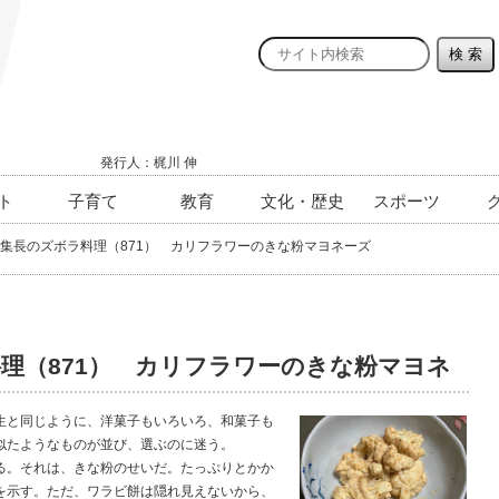
発行人：梶川 伸
ト
子育て
教育
文化・歴史
スポーツ
集長のズボラ料理（871） カリフラワーのきな粉マヨネーズ
理（871） カリフラワーのきな粉マヨネ
と同じように、洋菓子もいろいろ、和菓子も
似たようなものが並び、選ぶのに迷う。
。それは、きな粉のせいだ。たっぷりとかか
を示す。ただ、ワラビ餅は隠れ見えないから、