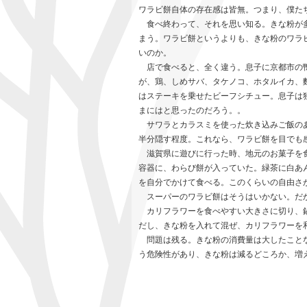
ワラビ餅自体の存在感は皆無。つまり、僕た
食べ終わって、それを思い知る。きな粉が多
まう。ワラビ餅というよりも、きな粉のワラ
いのか。
店で食べると、全く違う。息子に京都市の鴨
が、鶏、しめサバ、タケノコ、ホタルイカ、
はステーキを乗せたビーフシチュー。息子は
まにはと思ったのだろう。。
サワラとカラスミを使った炊き込みご飯のあ
半分隠す程度。これなら、ワラビ餅を目でも
滋賀県に遊びに行った時、地元のお菓子を食
容器に、わらび餅が入っていた。緑茶に白あ
を自分でかけて食べる。このくらいの自由さ
スーパーのワラビ餅はそうはいかない。だ
カリフラワーを食べやすい大きさに切り、鍋
だし、きな粉を入れて混ぜ、カリフラワーを
問題は残る。きな粉の消費量は大したことな
う危険性があり、きな粉は減るどころか、増える恐