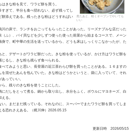
ちはきな粉を見て、ワラビ餅を買う。
すぎて、半分も食べ切れない、必ず残ってし
煮たあと、軽くオーブンでやいても
ビ餅添えである。残ったきな粉はどうすればい
いい
川の床で、ランチをおごってもらったことがあった。リーズナブルな店だった
麩（ふ）、バイ貝などを少しずつ使った使った前菜から始まるコースで、メーン
独身で、町中華の生活を送っているから、どうも床はしっくりこなかったが、た
と、デザートがワラビ餅だった。きな粉を使っているが、かけ方はワラビ餅を
感じるし、きな粉も残らず食べられる。
べてみようと思い、長登屋の近江茶わらび餅を買ったことがある。１６ますの
んを混ぜたあんを包んでいた。きな粉はどうかというと、袋に入っていて、それ
があっていい。
から、残りのきな粉を使うことにした。
にだしをとって煮る。鍋から取り出し、水分をふく。ボウルにマヨネーズ、白
和える。
い。まだまだ残っている。それなのに、スーパーでまたワラビ餅を買ってしま
れさえある。（梶川伸）2026.05.15
更新日時 2026/05/15