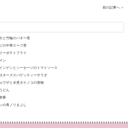
前の記事へ ＞
イモと竹輪のバター煮
エビの中華スープ煮
マリーポテトフライ
メン
コインゲンとソーセージのトマトソース
マヨネーズスパゲッティーサラダ
ギョウザと水煮タケノコの煮物
うどん
酢豚
ンの青ノリまぶし