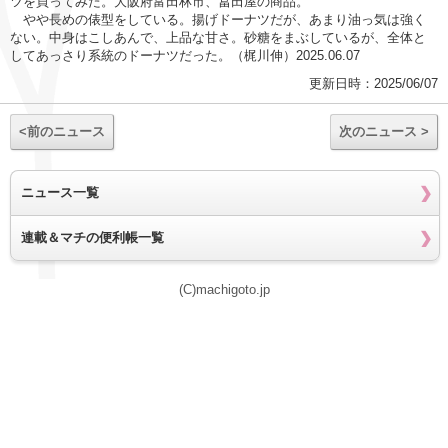
ツを買ってみた。大阪府富田林市、冨田屋の商品。
やや長めの俵型をしている。揚げドーナツだが、あまり油っ気は強く
ない。中身はこしあんで、上品な甘さ。砂糖をまぶしているが、全体と
してあっさり系統のドーナツだった。（梶川伸）2025.06.07
更新日時：2025/06/07
<前のニュース
次のニュース >
ニュース一覧
連載＆マチの便利帳一覧
(C)machigoto.jp