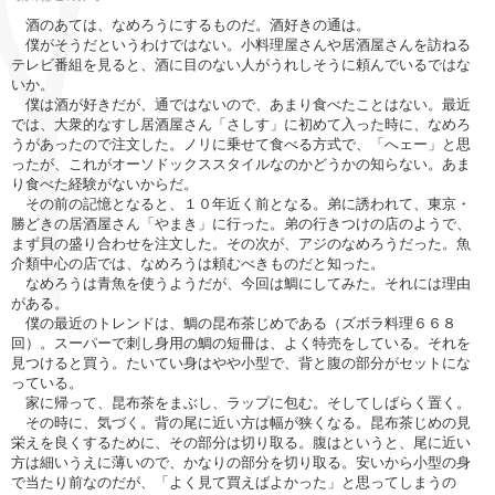
酒のあては、なめろうにするものだ。酒好きの通は。
僕がそうだというわけではない。小料理屋さんや居酒屋さんを訪ねる
テレビ番組を見ると、酒に目のない人がうれしそうに頼んでいるではな
いか。
僕は酒が好きだが、通ではないので、あまり食べたことはない。最近
では、大衆的なすし居酒屋さん「さしす」に初めて入った時に、なめろ
うがあったので注文した。ノリに乗せて食べる方式で、「へェー」と思
ったが、これがオーソドックススタイルなのかどうかの知らない。あま
り食べた経験がないからだ。
その前の記憶となると、１０年近く前となる。弟に誘われて、東京・
勝どきの居酒屋さん「やまき」に行った。弟の行きつけの店のようで、
まず貝の盛り合わせを注文した。その次が、アジのなめろうだった。魚
介類中心の店では、なめろうは頼むべきものだと知った。
なめろうは青魚を使うようだが、今回は鯛にしてみた。それには理由
がある。
僕の最近のトレンドは、鯛の昆布茶じめである（ズボラ料理６６８
回）。スーパーで刺し身用の鯛の短冊は、よく特売をしている。それを
見つけると買う。たいてい身はやや小型で、背と腹の部分がセットにな
っている。
家に帰って、昆布茶をまぶし、ラップに包む。そしてしばらく置く。
その時に、気づく。背の尾に近い方は幅が狭くなる。昆布茶じめの見
栄えを良くするために、その部分は切り取る。腹はというと、尾に近い
方は細いうえに薄いので、かなりの部分を切り取る。安いから小型の身
で当たり前なのだが、「よく見て買えばよかった」と思ってしまうの