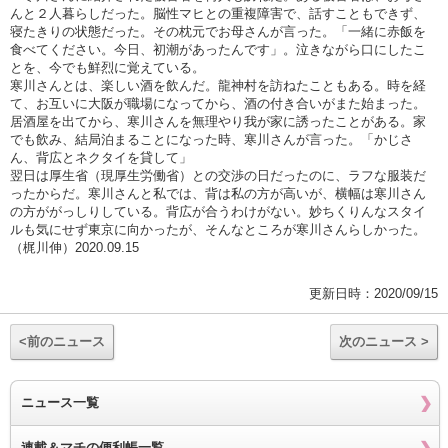
んと２人暮らしだった。脳性マヒとの重複障害で、話すこともできず、
寝たきりの状態だった。その枕元でお母さんが言った。「一緒に赤飯を
食べてください。今日、初潮があったんです」。泣きながら口にしたこ
とを、今でも鮮烈に覚えている。
寒川さんとは、楽しい酒を飲んだ。龍神村を訪ねたこともある。時を経
て、お互いに大阪が職場になってから、酒の付き合いがまた始まった。
居酒屋を出てから、寒川さんを無理やり我が家に誘ったことがある。家
でも飲み、結局泊まることになった時、寒川さんが言った。「かじさ
ん、背広とネクタイを貸して」
翌日は厚生省（現厚生労働省）との交渉の日だったのに、ラフな服装だ
ったからだ。寒川さんと私では、背は私の方が高いが、横幅は寒川さん
の方ががっしりしている。背広が合うわけがない。妙ちくりんなスタイ
ルも気にせず東京に向かったが、そんなところが寒川さんらしかった。
（梶川伸）2020.09.15
更新日時：2020/09/15
<前のニュース
次のニュース >
ニュース一覧
連載＆マチの便利帳一覧