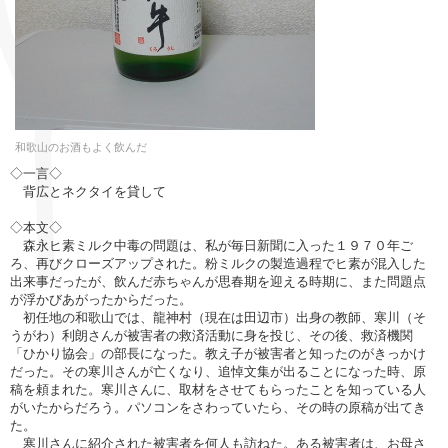
和歌山のお酒もよく飲んだ
◇一言◇
背広とネクタイを貸して
◇本文◇
森永ヒ素ミルク中毒の問題は、私が毎日新聞に入った１９７０年ご
ろ、再びクローズアップされた。粉ミルクの製造過程でヒ素が混入した
出来事だったが、飲んだ赤ちゃんが思春期を迎える時期に、また問題点
が浮かびあがったからだった。
初任地の和歌山では、龍神村（現在は田辺市）出身の教師、寒川（そ
うがわ）利朗さんが被害者の救済活動に身を投じ、その後、救済機関
「ひかり協会」の部長になった。教え子が被害者と知ったのがきっかけ
だった。その寒川さんが亡くなり、追悼文集が出ることになった時、原
稿を頼まれた。寒川さんに、取材をさせてもらったことを知っている人
がいたからだろう。パソコンをさわっていたら、その時の原稿が出てき
た。
寒川さんに紹介された被害者を何人も訪ねた。ある被害者は、お母さ