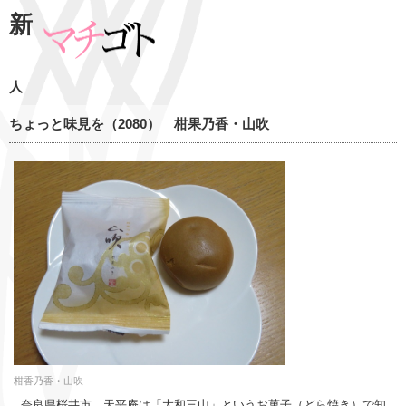
新
人
ちょっと味見を（2080） 柑果乃香・山吹
柑香乃香・山吹
奈良県桜井市、天平庵は「大和三山」というお菓子（どら焼き）で知