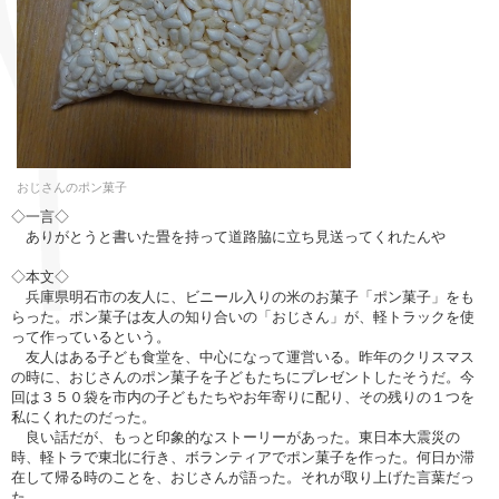
おじさんのポン菓子
◇一言◇
ありがとうと書いた畳を持って道路脇に立ち見送ってくれたんや
◇本文◇
兵庫県明石市の友人に、ビニール入りの米のお菓子「ポン菓子」をも
らった。ポン菓子は友人の知り合いの「おじさん」が、軽トラックを使
って作っているという。
友人はある子ども食堂を、中心になって運営いる。昨年のクリスマス
の時に、おじさんのポン菓子を子どもたちにプレゼントしたそうだ。今
回は３５０袋を市内の子どもたちやお年寄りに配り、その残りの１つを
私にくれたのだった。
良い話だが、もっと印象的なストーリーがあった。東日本大震災の
時、軽トラで東北に行き、ボランティアでポン菓子を作った。何日か滞
在して帰る時のことを、おじさんが語った。それが取り上げた言葉だっ
た。