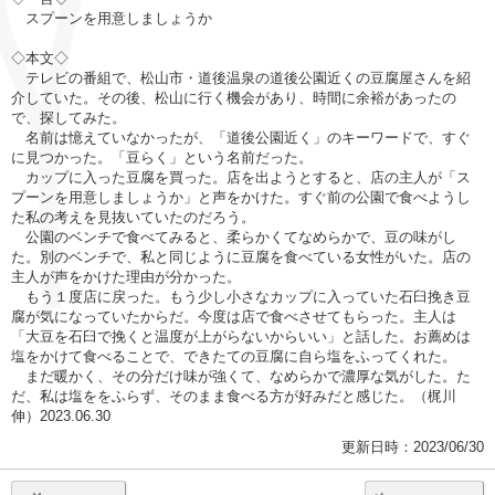
スプーンを用意しましょうか
◇本文◇
テレビの番組で、松山市・道後温泉の道後公園近くの豆腐屋さんを紹
介していた。その後、松山に行く機会があり、時間に余裕があったの
で、探してみた。
名前は憶えていなかったが、「道後公園近く」のキーワードで、すぐ
に見つかった。「豆らく」という名前だった。
カップに入った豆腐を買った。店を出ようとすると、店の主人が「ス
プーンを用意しましょうか」と声をかけた。すぐ前の公園で食べようし
た私の考えを見抜いていたのだろう。
公園のベンチで食べてみると、柔らかくてなめらかで、豆の味がし
た。別のベンチで、私と同じように豆腐を食べている女性がいた。店の
主人が声をかけた理由が分かった。
もう１度店に戻った。もう少し小さなカップに入っていた石臼挽き豆
腐が気になっていたからだ。今度は店で食べさせてもらった。主人は
「大豆を石臼で挽くと温度が上がらないからいい」と話した。お薦めは
塩をかけて食べることで、できたての豆腐に自ら塩をふってくれた。
まだ暖かく、その分だけ味が強くて、なめらかで濃厚な気がした。た
だ、私は塩ををふらず、そのまま食べる方が好みだと感じた。（梶川
伸）2023.06.30
更新日時：2023/06/30