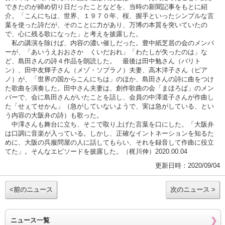
できたのが締め切り日だったことなどを、当時の新聞記事をもとに紹
介。「こんにちは、世界、１９７０年、桜、握手といったシンプルな言
葉を使った詩だが、そのことに力があり、万博の本質を突いていたの
で、心に残る歌になった」と考えを披露した。
私の講演を除けば、内容の濃い催しだった。豊中紙芝居の会のメンバ
ーが、「あいうえおおさか くいだおれ」「わたしが失ったのは」な
ど、島田さんの詩４作品を朗読した。 最後は田中勉さん（バリト
ン）、田中友輝子さん（メゾ・ソプラノ）夫妻、高木洋子さん（ピア
ノ）が、「世界の国からこんにちは」のほか、島田さんの詩に曲をつけ
た歌曲を演奏した。田中さん夫妻は、創作歌曲の会「まほろば」のメン
バーで、会に島田さんがいたことを話し、会員の中澤道子さんが作曲し
た「せぇてせかん」（急がしていないようで、実は急がしている、とい
う内容の大阪弁の詩）も歌った。
中澤さんも舞台に立ち、そこで取り上げた言葉を口にした。「大阪弁
は口調に音楽が入っている。しかし、正確なイントネーションを知るた
めに、大阪の呉服問屋の人に話してもらい、それを録音して作曲に役立
てた」。そんなエピソードを披露した。（梶川伸）2020.00.04
更新日時：2020/09/04
<前のニュース
次のニュース >
ニュース一覧