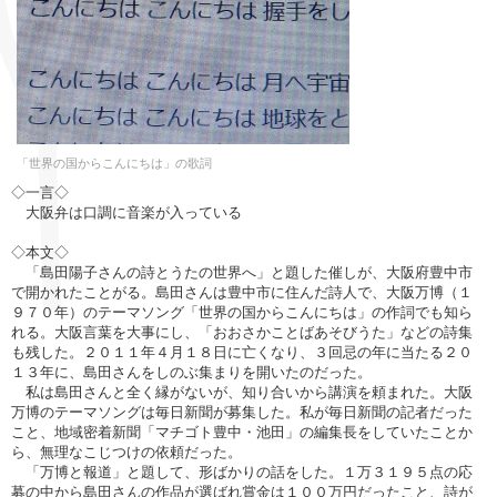
「世界の国からこんにちは」の歌詞
◇一言◇
大阪弁は口調に音楽が入っている
◇本文◇
「島田陽子さんの詩とうたの世界へ」と題した催しが、大阪府豊中市
で開かれたことがる。島田さんは豊中市に住んだ詩人で、大阪万博（１
９７０年）のテーマソング「世界の国からこんにちは」の作詞でも知ら
れる。大阪言葉を大事にし、「おおさかことばあそびうた」などの詩集
も残した。２０１１年４月１８日に亡くなり、３回忌の年に当たる２０
１３年に、島田さんをしのぶ集まりを開いたのだった。
私は島田さんと全く縁がないが、知り合いから講演を頼まれた。大阪
万博のテーマソングは毎日新聞が募集した。私が毎日新聞の記者だった
こと、地域密着新聞「マチゴト豊中・池田」の編集長をしていたことか
ら、無理なこじつけの依頼だった。
「万博と報道」と題して、形ばかりの話をした。１万３１９５点の応
募の中から島田さんの作品が選ばれ賞金は１００万円だったこと、詩が