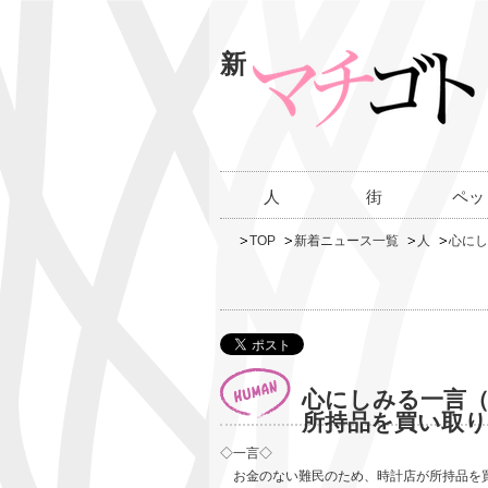
新
人
街
ペッ
TOP
新着ニュース一覧
人
心にし
心にしみる一言（
所持品を買い取
◇一言◇
お金のない難民のため、時計店が所持品を