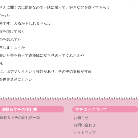
客さんに聞くのは面倒なので一緒に盛って、好きな方を食べてもらう
かった
ー屋です、入るかもしれませんよ
ぐ扉を開けておく
すのを忘れてた
用意しましょうか
と書いた畳を持って道路脇に立ち見送ってくれたんや
死
中に、山アジサイという種類があり、その中の変種が甘茶
畑を世界遺産にしたい
連載＆マチの便利帳
マチゴトについて
連載＆マチの便利帳一覧
お知らせ
お問い合わせ
サイトマップ