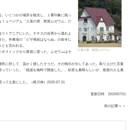
。いくつかの場所を観光し、１番印象に残っ
なミュージアム「人道の港 敦賀ムゼウム」だ
リトアニアにいた。ナチスの迫害から逃れよ
けた。外務省の「ビザ発給はならぬ」の命令に
人とも言われる。
「人道の港 敦賀ムゼウム」
オストックから敦賀に渡った。ムゼウムはそ
民に対して、温かく接したそうだ。その例示が示してあった。取り上げた言葉
持っていった」「銭湯を無料で開放した」。杉原も素晴らしいが、敦賀の人も素
土産にした。（梶川伸）2020.07.31
更新日時 2020/07/31
前の記事へ ＞