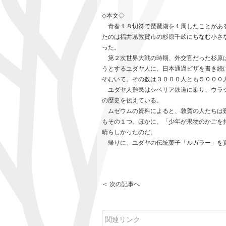
◇本文◇
青春１８切符で琵琶湖を１周したことがある
たのは福井県敦賀市の杉原千畝にちなむ小さ
った。
第２次世界大戦の時期、外交官だった杉原は
うとするユダヤ人に、日本通過ビザを書き続
そむいて。その数は３０００人とも５０００
ユダヤ人難民はシベリア鉄道に乗り、ウラジ
の歴史を伝えている。
ムゼウムの資料によると、敦賀の人たちは難
もその１つ。ほかに、「少年が果物のかごを
晴らしかったのだ。
帰りに、ユダヤの伝統菓子「ルガラー」を買って
＜ 次の記事へ
関連リンク