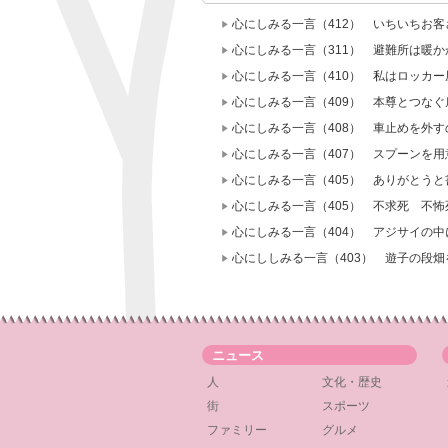
心にしみる一言（412） いちいちお
心にしみる一言（311） 避難所は暖か
心にしみる一言（410） 私はロッカ
心にしみる一言（409） 本尊とつな
心にしみる一言（408） 車止めを外
心にしみる一言（407） スプーンを
心にしみる一言（405） ありがとう
心にしみる一言（405） 不求死 不怖
心にしみる一言（404） アジサイの
心にししみる一言（403） 遊子の段
ニュース
人
文化・歴史
街
スポーツ
ファミリー
グルメ