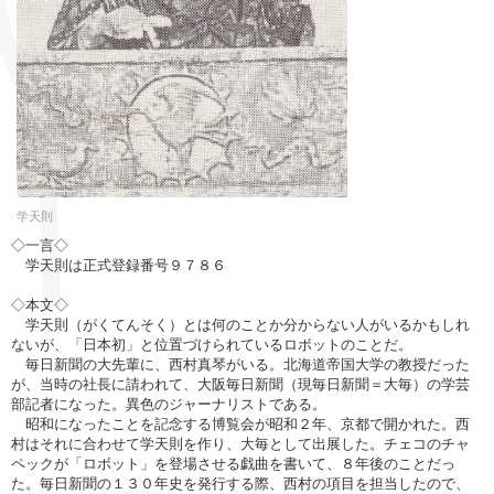
学天則
◇一言◇
学天則は正式登録番号９７８６
◇本文◇
学天則（がくてんそく）とは何のことか分からない人がいるかもしれ
ないが、「日本初」と位置づけられているロボットのことだ。
毎日新聞の大先輩に、西村真琴がいる。北海道帝国大学の教授だった
が、当時の社長に請われて、大阪毎日新聞（現毎日新聞＝大毎）の学芸
部記者になった。異色のジャーナリストである。
昭和になったことを記念する博覧会が昭和２年、京都で開かれた。西
村はそれに合わせて学天則を作り、大毎として出展した。チェコのチャ
ペックが「ロボット」を登場させる戯曲を書いて、８年後のことだっ
た。毎日新聞の１３０年史を発行する際、西村の項目を担当したので、