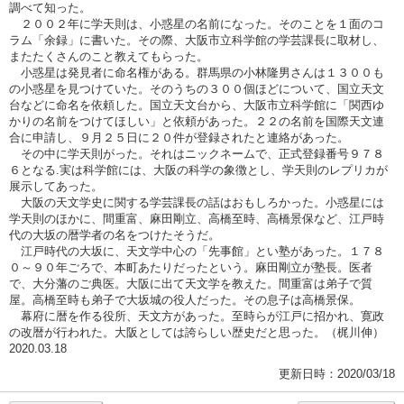
調べて知った。
２００２年に学天則は、小惑星の名前になった。そのことを１面のコ
ラム「余録」に書いた。その際、大阪市立科学館の学芸課長に取材し、
またたくさんのこと教えてもらった。
小惑星は発見者に命名権がある。群馬県の小林隆男さんは１３００も
の小惑星を見つけていた。そのうちの３００個ほどについて、国立天文
台などに命名を依頼した。国立天文台から、大阪市立科学館に「関西ゆ
かりの名前をつけてほしい」と依頼があった。２２の名前を国際天文連
合に申請し、９月２５日に２０件が登録されたと連絡があった。
その中に学天則がった。それはニックネームで、正式登録番号９７８
６となる.実は科学館には、大阪の科学の象徴とし、学天則のレプリカが
展示してあった。
大阪の天文学史に関する学芸課長の話はおもしろかった。小惑星には
学天則のほかに、間重富、麻田剛立、高橋至時、高橋景保など、江戸時
代の大坂の暦学者の名をつけたそうだ。
江戸時代の大坂に、天文学中心の「先事館」とい塾があった。１７８
０～９０年ごろで、本町あたりだったという。麻田剛立が塾長。医者
で、大分藩のご典医。大阪に出て天文学を教えた。間重富は弟子で質
屋。高橋至時も弟子で大坂城の役人だった。その息子は高橋景保。
幕府に暦を作る役所、天文方があった。至時らが江戸に招かれ、寛政
の改暦が行われた。大阪としては誇らしい歴史だと思った。（梶川伸）
2020.03.18
更新日時：2020/03/18