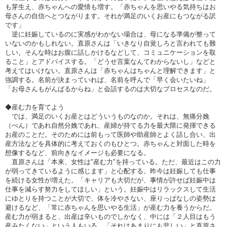
も芽生え、赤ちゃんへの愛情も増す。「赤ちゃんを思いやる気持ちはお
母さんの自信へとつながります。それが満足のいくお産にもつながる訳
です」
逆に妊娠しているのに実感がわかない場合は、母になる準備が整って
いないのかもしれない。直原さんは「いきなり自覚しろと言われても難
しい。そんな時はお腹に話しかけるなどして、コミュニケーションを取
ること」とアドバイスする。「どうせ言葉なんてわからないし」などと
考えてはいけない。直原さんは「赤ちゃんはちゃんと理解できます」と
強調する。名前が決まっていれば、名前を呼んで「早く会いたいね」
「お母さんもがんばるからね」と会話するのは大切なプロセスなのだ。
◆産む力を育てよう
では、満足のいくお産とはどういうものなのか。それは、無痛分娩
（べん）であれ自然分娩であれ、産婦が持てる力を最大限に発揮できる
お産のことだ。そのためには前もって医師や助産師とよく話し合い、出
産方法などを具体的に考えておくのもひとつ。赤ちゃんと対面した時を
想像するなど、前向きなイメージも必要になる。
直原さんは「本来、女性は"産む力"を持っている。ただ、最近はこの力
が弱ってきているように感じます」と心配する。昨今は妊娠しても仕事
を続ける女性が増えた。「キャリアも大切だが、事情が許せば妊娠中は
仕事を減らす努力をしてほしい」という。妊娠中はリラックスして生活
にゆとりを持つことが大切で、体を冷やさない、座りっぱなしの姿勢は
避けるなど、「常に赤ちゃんを思いやる生活」が産む力を養うからだ。
産む力が弱まると、出産は辛いものでしかなく、中には「２人目はもう
産みたくない」という人もいる。「それはあまりにも悲しい」と直原さ