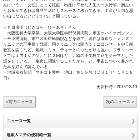
んはいう。「女性にとって妊娠・出産は幸せな人生の一大行事。満足い
くお産ができれば育児生活にもスムーズに移行できる。出産が大切な思
い出になるといいですね」と願っている。
◇直原廣明（じきはら・ひろあき）さん
大阪医科大学卒業。大阪大学医学部付属病院、米国オハイオ州シンシ
ナチ小児病院、市立吹田市民病院などを経て、現在は直原ウィメンズク
リニックの理事長で院長。同クリニックは院内でミニコンサートや母親
教室を開くなど、地域コミュニティーとのつながりも強い。プライベー
トでは１男１女の父。年に２回ほど、近隣の小学校で命をテーマとした
話をしている。「生命に関連することだから」と、宇宙について書かれ
た本を好んで読んでいる
＝地域密着新聞「マチゴト豊中・池田」第５９号（２０１４年１月１６
日）
更新日時：2013/12/19
<前のニュース
次のニュース >
ニュース一覧
連載＆マチの便利帳一覧