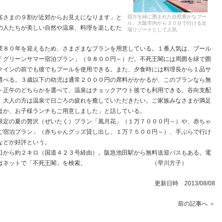
四方を緑に囲まれた自然豊かなプー
さまの９割が近郊からお見えになります」と
ル。大阪市内から３０分で行ける近
の人たちが美しい自然や温泉、料理を楽しむた
場リゾートとして人気
８０年を迎えるため、さまざまなプランを用意している。１番人気は、プール
「グリーンサマー宿泊プラン」（９８００円～）だ。不死王閣には周囲を緑で囲
クインの前でも後でもプールを使用できる。また、夕食時には料理長から１品サ
選べる。３歳以下の幼児は通常２０００円の席料がかかるが、このプランなら無
ト正午のどちらかを選べて、温泉はチェックアウト後でも利用できる。谷向支配
、大人の方は温泉で日ごろの疲れを癒していただきたい。ご家族みなさまが満足
ほか、お子様ランチもご用意しました」と話している。
定の夏の贅沢（ぜいたく）プラン「風月花」（１万７０００円～）や、赤ちゃ
ご宿泊プラン」（赤ちゃんグッズ貸し出し、１万７５００円～）、手ぶらで行け
などが好評という。
から約２キロ（国道４２３号経由）。阪急池田駅から無料送迎バスもある。電
ンの詳細はネットで「不死王閣」を検索。 （早川方子）
更新日時 2013/08/08
前の記事へ ＞