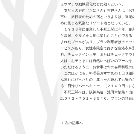
ュウマチや動脈硬化などに効くという。
支配人の谷向（たにさき）哲也さんは「お客
言い、旅行者のための宿というよりは、近場
めに集まる気楽なリゾート地となっている。
１９３３年に創業した不死王閣は今年、創業
と温泉、グルメを１度に楽しむことができる
まれたプールがあり、プラン利用者はチェッ
ービスがあり、女性客限定で好きな色浴衣を
料。チェックイン正午、またはチェックアウ
人は「お子さまには自然いっぱいのプールを
いただけるように、お食事は旬の会席料理の
このほかにも、料理長おすすめの１日３組限
ん連れにぴったりの「赤ちゃん連れでも安心
る「日帰りバーベキュー」（２１００円～）
不死王閣へは、阪神高速・池田木部第１出口
話０７２－７５１－３５４０。プラ
＜ 次の記事へ