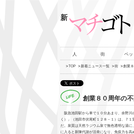
新
人
街
ペッ
TOP
新着ニュース一覧
街
創業８
創業８０周年の不
阪急池田駅から車で１０分あまり、余野川の
く）」（池田市伏尾町１２８－１）は、７１
だ。泉質は天然ラジウム泉で無色透明な湯に
に入ると新陳代謝が活発になり、免疫力を高