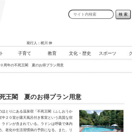
発行人：梶川 伸
ト
子育て
教育
文化・歴史
スポーツ
０周年の不死王閣 夏のお得プラン用意
死王閣 夏のお得プラン用意
ほとりにある温泉宿「不死王閣（ふしおうか
室中２０室が露天風呂付き客室という高質な宿
、ラドンが含まれている。ラドンは呼吸で体内
め、老化や生活習慣病の予防になる。また、リ