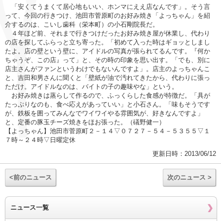
「安くてうまくて居心地もいい、ホンマにええ店なんです」。そう言
って、今回の行きつけ、池田市菅原町のお好み焼き「よっちゃん」を紹
介するのは、こいし歯科（栄本町）の小石剛院長だ。
４年ほど前、それまで行きつけだったお好み焼き屋が休業し、代わり
の店を探してふらっと立ち寄った。「初めて入った時はギョッとしまし
たよ。店の壁という壁に、アイドルの写真が張られてるんです。『何か
ちゃうぞ、この店』って」と、その時の印象を思い出す。「でも、別に
店主さんがファンというわけでもないんですよ」。店主のよっちゃんこ
と、吉田和男さんに聞くと「壁紙が油で汚れてきたから、代わりに張っ
ただけ。アイドルなのは、バイトの子の趣味やな」という。
お好み焼きは蒸らして作るので、ふっくらした食感が特徴だ。「具が
たっぷりなのも、食べ応えがあっていい」と小石さん。「味もそうです
が、鉄板を囲ってみんなでワイワイやる雰囲気が、好きなんですよ」
と、定番の豚玉チーズ焼きをほお張った。（礒野健一）
【よっちゃん】池田市菅原町２－１４▽０７２７－５４－５３５５▽１
７時～２４時▽日曜定休
更新日時：2013/06/12
<前のニュース
次のニュース >
ニュース一覧