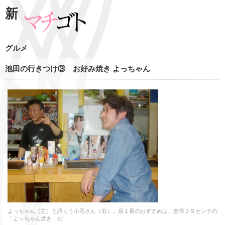
新
グルメ
池田の行きつけ③ お好み焼き よっちゃん
よっちゃん（左）と語らう小石さん（右）。店１番のおすすめは、直径３５センチの
「よっちゃん焼き」だ