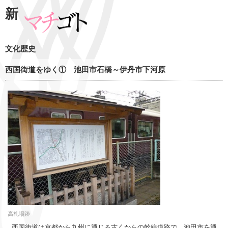
新
文化歴史
西国街道をゆく① 池田市石橋～伊丹市下河原
高札場跡
西国街道は京都から九州に通じる古くからの幹線道路で、池田市を通