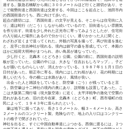
過する。阪急石橋駅から南に３００メートルほど行くと踏切があり、そ
こで能勢街道と西国街道は交差する。今回はここを起点とし、池田市内
の西国街道のうち、西に向けて歩いた。
起点の踏切には、「西国街道」の文字が見える。そこからは住宅街に入
り、道は蛇行（だこう）しながら続いているので、旧街道らしい雰囲気
を作り出す。街道を少し外れた正光寺に寄ってみようとしたが、住宅街
の入り組んだ場所にあるので分かりにくい。通りかかった人に聞くと、
わざわざ近くまで送ってくれた。外観の写真を撮って、再び街道を進む
と、左手に住吉神社が現れる。境内は鎮守の森を形成していて、本殿の
ほかに稲荷大明神がまつられ、赤い鳥居が連なっていた。
少し行くと、北轟木（とどろき）公園。公園の前に、西国街道の説明
板が立っていた。公園の中には、大きな「住吉おもしろマップ」。子ど
もが描いたものらしいが、消えかかっている。１９８７年１１月１日の
日付があった。順正寺に寄る。境内にはしだれ桜があり、花の時期には
美しいだろう。寺の横には水路があり、風情が良い。
出会った人と雑談をしていると、防空壕（ごう）が残っていると言
う。防空壕は十二神社の境内の奥にあり、説明板も設置してあった。こ
こは大阪第二飛行場（現大阪空港）に近く、太平洋戦争の激化で空襲の
恐れがあるため、旧の北今在家、北轟木（とどろき）町、西市場町の住
民によって、１９４３年に造られたという。
壕は地下に掘ってあり、長さ１０メートル、幅３～４メートル、高さ
２メートルのコンクリート製。危険なので、地上の入り口はコンクリー
トの格子で閉ざされていた。
神社を出ると、すぐに中国自動車道にぶつかる。西側に渡るには、２つ