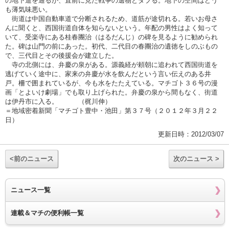
の地下道を通るが、直前に見た戦争の遺物とダブる。地下の空間はどう
も薄気味悪い。
街道は中国自動車道で分断されるため、道筋が途切れる。若いお母さ
んに聞くと、西国街道自体を知らないという。年配の男性はよく知って
いて、受楽寺にある桂春團治（はるだんじ）の碑を見るように勧められ
た。碑は山門の前にあった。初代、二代目の春團治の遺徳をしのぶもの
で、三代目とその後援会が建立した。
寺の北側には、弁慶の泉がある。源義経が頼朝に追われて西国街道を
逃げていく途中に、家来の弁慶が水を飲んだという言い伝えのある井
戸。柵で囲まれているが、今も水をたたえている。マチゴト３６号の漫
画「とよいけ劇場」でも取り上げられた。弁慶の泉から間もなく、街道
は伊丹市に入る。 （梶川伸）
＝地域密着新聞「マチゴト豊中・池田」第３７号（２０１２年３月２２
日）
更新日時：2012/03/07
<前のニュース
次のニュース >
ニュース一覧
連載＆マチの便利帳一覧