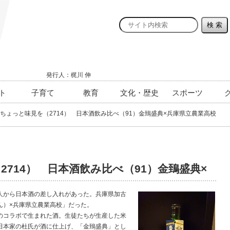
発行人：梶川 伸
ト
子育て
教育
文化・歴史
スポーツ
ちょっと味見を（2714） 日本酒飲み比べ（91）金鵄盛典×兵庫県立農業高校
2714） 日本酒飲み比べ（91）金鵄盛典×
から日本酒の差し入れがあった。兵庫県加古
ん）×兵庫県立農業高校」だった。
コラボで生まれた酒。生徒たちが生産した米
田本家の杜氏が酒に仕上げ、「金鵄盛典」とし