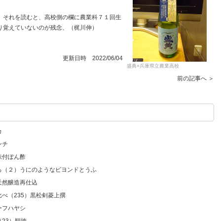
それを読むと、高校側の欄に農業科７１回生
り覚えていないのが残念、（梶川伸）
更新日時 2022/06/04
盛典×兵庫県立農業高校
前の記事へ ＞
カ
ンチ
味付ぽん酢
いろ（２）うにのようなビヨンドとうふ
天然醸造再仕込
比べ（235）黒松剣菱上撰
ーフハヤシ