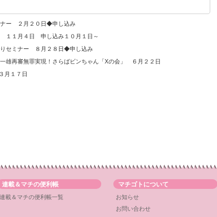
ナー ２月２０日◆申し込み
 １１月４日 申し込み１０月１日～
りセミナー ８月２８日◆申し込み
一雄再審無罪実現！さらばビンちゃん「Xの会」 ６月２２日
～３月１７日
連載＆マチの便利帳
マチゴトについて
連載＆マチの便利帳一覧
お知らせ
お問い合わせ