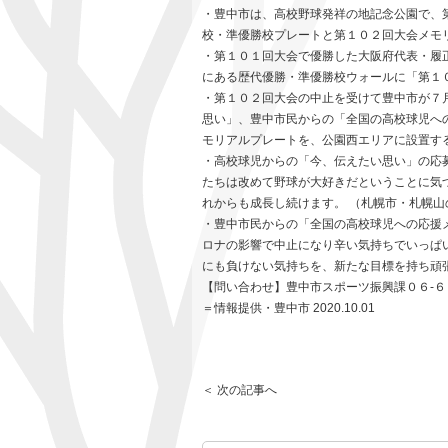
・豊中市は、高校野球発祥の地記念公園で、
校・準優勝校プレートと第１０２回大会メモ
・第１０１回大会で優勝した大阪府代表・履
にある歴代優勝・準優勝校ウォールに「第１
・第１０２回大会の中止を受けて豊中市が７
思い」、豊中市⺠からの「全国の高校球児への
モリアルプレートを、公園⻄エリアに設置す
・⾼校球児からの「今、伝えたい思い」の応
たちは改めて野球が大好きだということに気
れからも成長し続けます。 （札幌市・札幌山
・豊中市⺠からの「全国の⾼校球児への応援
ロナの影響で中止になり辛い気持ちでいっぱ
にも負けない気持ちを、新たな目標を持ち頑
【問い合わせ】豊中市スポーツ振興課０６-６
＝情報提供・豊中市 2020.10.01
＜ 次の記事へ