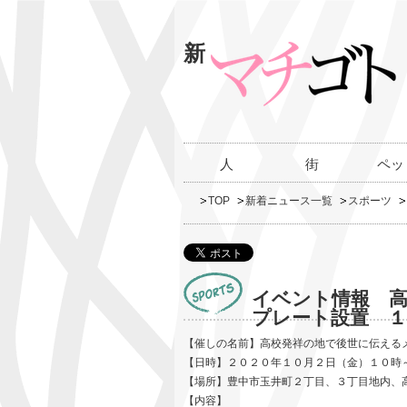
新
人
街
ペッ
TOP
新着ニュース一覧
スポーツ
イベント情報 
プレート設置 １
【催しの名前】高校発祥の地で後世に伝える
【日時】２０２０年１０月２日（金）１０時
【場所】豊中市玉井町２丁目、３丁目地内、
【内容】