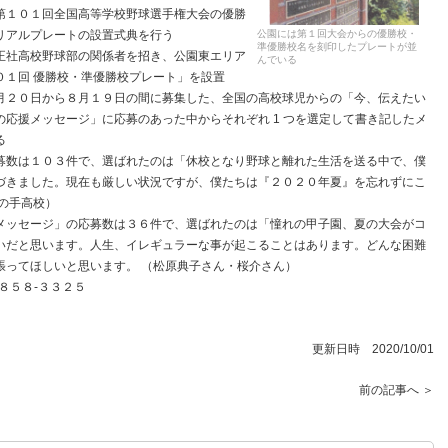
第１０１回全国高等学校野球選手権大会の優勝
公園には第１回大会からの優勝校・
リアルプレートの設置式典を行う
準優勝校名を刻印したプレートが並
正社高校野球部の関係者を招き、公園東エリア
んでいる
０１回 優勝校・準優勝校プレート」を設置
月２０日から８月１９日の間に募集した、全国の高校球児からの「今、伝えたい
応援メッセージ」に応募のあった中からそれぞれ 1 つを選定して書き記したメ
る
募数は１０３件で、選ばれたのは「休校となり野球と離れた生活を送る中で、僕
づきました。現在も厳しい状況ですが、僕たちは『２０２０年夏』を忘れずにこ
の手高校）
メッセージ」の応募数は３６件で、選ばれたのは「憧れの甲子園、夏の大会がコ
いだと思います。人生、イレギュラーな事が起こることはあります。どんな困難
張ってほしいと思います。 （松原典子さん・桜介さん）
８５８-３３２５
更新日時 2020/10/01
前の記事へ ＞