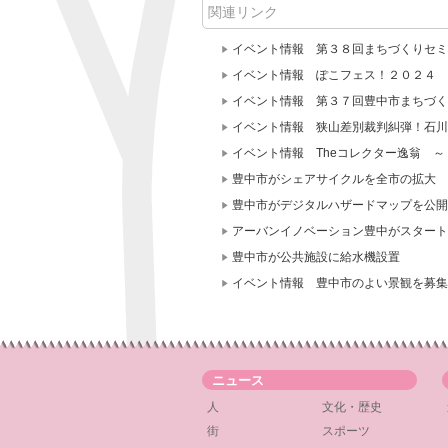
関連リンク
イベント情報 第３８回まちづくりセミ
イベント情報 ぽこフェス！２０２４
イベント情報 第３７回豊中市まちづく
イベント情報 狭山差別裁判糾弾！石川
イベント情報 Theコレクター逸翁 
豊中市がシェアサイクルを全市の拡大
豊中市がデジタルハザードマップを公開
アーバンイノベーション豊中がスタート
豊中市が公共施設に給水機設置
イベント情報 豊中市のよい景観を募集
ニュース
人
文化・歴史
街
スポーツ