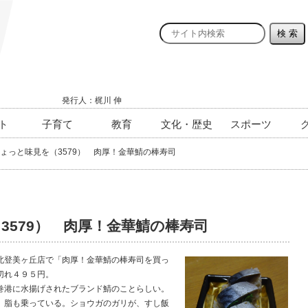
発行人：梶川 伸
ト
子育て
教育
文化・歴史
スポーツ
ょっと味見を（3579） 肉厚！金華鯖の棒寿司
3579） 肉厚！金華鯖の棒寿司
登美ヶ丘店で「肉厚！金華鯖の棒寿司を買っ
切れ４９５円。
港に水揚げされたブランド鯖のことらしい。
、脂も乗っている。ショウガのガリが、すし飯