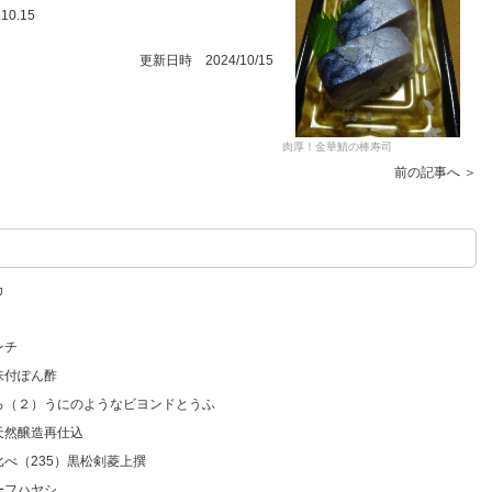
0.15
更新日時 2024/10/15
肉厚！金華鯖の棒寿司
前の記事へ ＞
カ
ンチ
味付ぽん酢
いろ（２）うにのようなビヨンドとうふ
天然醸造再仕込
比べ（235）黒松剣菱上撰
ーフハヤシ