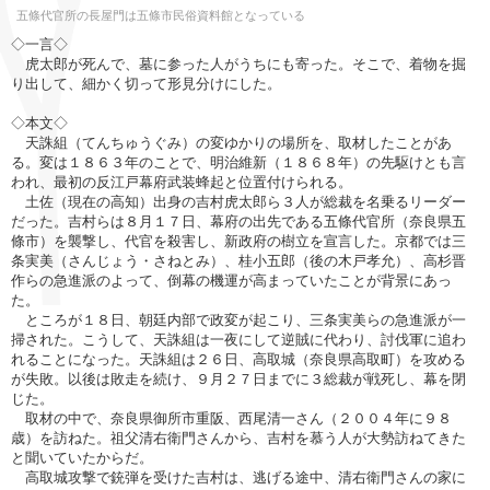
五條代官所の長屋門は五條市民俗資料館となっている
◇一言◇
虎太郎が死んで、墓に参った人がうちにも寄った。そこで、着物を掘
り出して、細かく切って形見分けにした。
◇本文◇
天誅組（てんちゅうぐみ）の変ゆかりの場所を、取材したことがあ
る。変は１８６３年のことで、明治維新（１８６８年）の先駆けとも言
われ、最初の反江戸幕府武装蜂起と位置付けられる。
土佐（現在の高知）出身の吉村虎太郎ら３人が総裁を名乗るリーダー
だった。吉村らは８月１７日、幕府の出先である五條代官所（奈良県五
條市）を襲撃し、代官を殺害し、新政府の樹立を宣言した。京都では三
条実美（さんじょう・さねとみ）、桂小五郎（後の木戸孝允）、高杉晋
作らの急進派のよって、倒幕の機運が高まっていたことが背景にあっ
た。
ところが１８日、朝廷内部で政変が起こり、三条実美らの急進派が一
掃された。こうして、天誅組は一夜にして逆賊に代わり、討伐軍に追わ
れることになった。天誅組は２６日、高取城（奈良県高取町）を攻める
が失敗。以後は敗走を続け、９月２７日までに３総裁が戦死し、幕を閉
じた。
取材の中で、奈良県御所市重阪、西尾清一さん（２００４年に９８
歳）を訪ねた。祖父清右衛門さんから、吉村を慕う人が大勢訪ねてきた
と聞いていたからだ。
高取城攻撃で銃弾を受けた吉村は、逃げる途中、清右衛門さんの家に