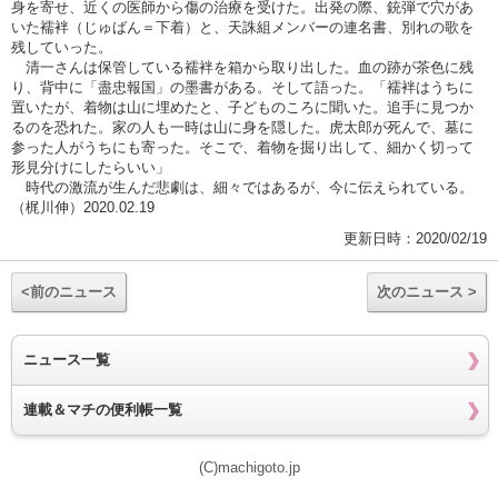
身を寄せ、近くの医師から傷の治療を受けた。出発の際、銃弾で穴があ
いた襦袢（じゅばん＝下着）と、天誅組メンバーの連名書、別れの歌を
残していった。
清一さんは保管している襦袢を箱から取り出した。血の跡が茶色に残
り、背中に「盡忠報国」の墨書がある。そして語った。「襦袢はうちに
置いたが、着物は山に埋めたと、子どものころに聞いた。追手に見つか
るのを恐れた。家の人も一時は山に身を隠した。虎太郎が死んで、墓に
参った人がうちにも寄った。そこで、着物を掘り出して、細かく切って
形見分けにしたらいい」
時代の激流が生んだ悲劇は、細々ではあるが、今に伝えられている。
（梶川伸）2020.02.19
更新日時：2020/02/19
<前のニュース
次のニュース >
ニュース一覧
連載＆マチの便利帳一覧
(C)machigoto.jp