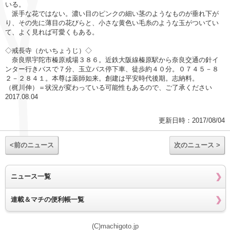
いる。
派手な花ではない。濃い目のピンクの細い茎のようなものが垂れ下が
り、その先に薄目の花びらと、小さな黄色い毛糸のような玉がついてい
て、よく見れば可愛くもある。
◇戒長寺（かいちょうじ）◇
奈良県宇陀市榛原戒場３８６。近鉄大阪線榛原駅から奈良交通の針イ
ンター行きバスで７分、玉立バス停下車、徒歩約４０分。０７４５－８
２－２８４１。本尊は薬師如来。創建は平安時代後期。志納料。
（梶川伸）＝状況が変わっている可能性もあるので、ご了承ください
2017.08.04
更新日時：2017/08/04
<前のニュース
次のニュース >
ニュース一覧
連載＆マチの便利帳一覧
(C)machigoto.jp