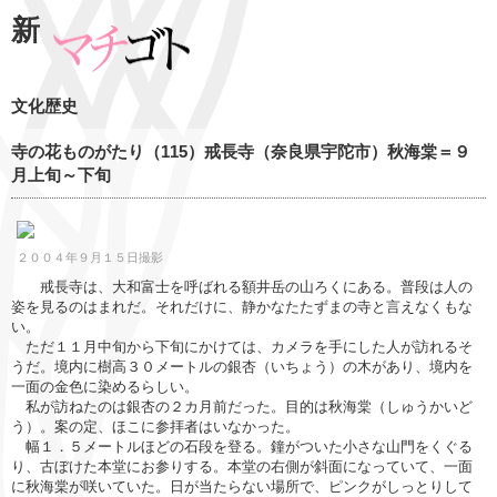
新
文化歴史
寺の花ものがたり（115）戒長寺（奈良県宇陀市）秋海棠＝９
月上旬～下旬
２００４年９月１５日撮影
戒長寺は、大和富士を呼ばれる額井岳の山ろくにある。普段は人の
姿を見るのはまれだ。それだけに、静かなたたずまの寺と言えなくもな
い。
ただ１１月中旬から下旬にかけては、カメラを手にした人が訪れるそ
うだ。境内に樹高３０メートルの銀杏（いちょう）の木があり、境内を
一面の金色に染めるらしい。
私が訪ねたのは銀杏の２カ月前だった。目的は秋海棠（しゅうかいど
う）。案の定、ほこに参拝者はいなかった。
幅１．５メートルほどの石段を登る。鐘がついた小さな山門をくぐる
り、古ぼけた本堂にお参りする。本堂の右側が斜面になっていて、一面
に秋海棠が咲いていた。日が当たらない場所で、ピンクがしっとりして