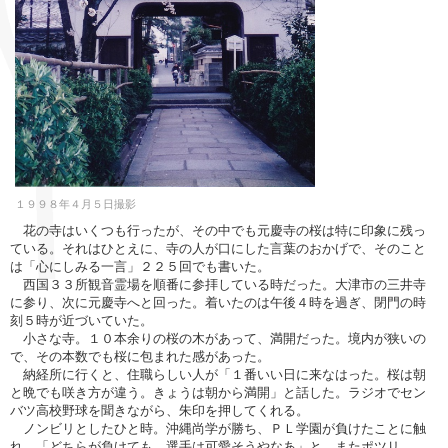
１９９８年４月５日撮影
花の寺はいくつも行ったが、その中でも元慶寺の桜は特に印象に残っ
ている。それはひとえに、寺の人が口にした言葉のおかげで、そのこと
は「心にしみる一言」２２５回でも書いた。
西国３３所観音霊場を順番に参拝している時だった。大津市の三井寺
に参り、次に元慶寺へと回った。着いたのは午後４時を過ぎ、閉門の時
刻５時が近づいていた。
小さな寺。１０本余りの桜の木があって、満開だった。境内が狭いの
で、その本数でも桜に包まれた感があった。
納経所に行くと、住職らしい人が「１番いい日に来なはった。桜は朝
と晩でも咲き方が違う。きょうは朝から満開」と話した。ラジオでセン
バツ高校野球を聞きながら、朱印を押してくれる。
ノンビリとしたひと時。沖縄尚学が勝ち、ＰＬ学園が負けたことに触
れ、「どちらが負けても、選手は可愛そうやなあ」と、またポツリ。