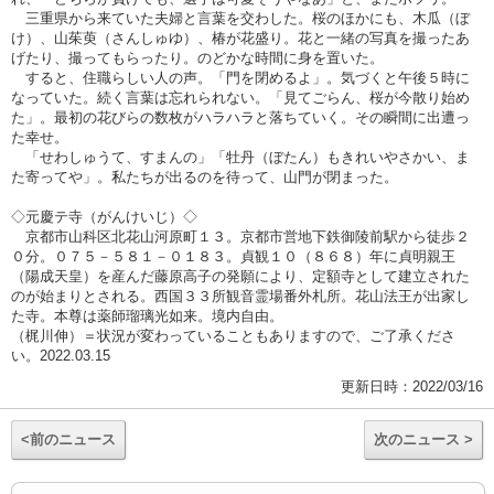
三重県から来ていた夫婦と言葉を交わした。桜のほかにも、木瓜（ぼ
け）、山茱萸（さんしゅゆ）、椿が花盛り。花と一緒の写真を撮ったあ
げたり、撮ってもらったり。のどかな時間に身を置いた。
すると、住職らしい人の声。「門を閉めるよ」。気づくと午後５時に
なっていた。続く言葉は忘れられない。「見てごらん、桜が今散り始め
た」。最初の花びらの数枚がハラハラと落ちていく。その瞬間に出遭っ
た幸せ。
「せわしゅうて、すまんの」「牡丹（ぼたん）もきれいやさかい、ま
た寄ってや」。私たちが出るのを待って、山門が閉まった。
◇元慶テ寺（がんけいじ）◇
京都市山科区北花山河原町１３。京都市営地下鉄御陵前駅から徒歩２
０分。０７５－５８１－０１８３。貞観１０（８６８）年に貞明親王
（陽成天皇）を産んだ藤原高子の発願により、定額寺として建立された
のが始まりとされる。西国３３所観音霊場番外札所。花山法王が出家し
た寺。本尊は薬師瑠璃光如来。境内自由。
（梶川伸）＝状況が変わっていることもありますので、ご了承くださ
い。2022.03.15
更新日時：2022/03/16
<前のニュース
次のニュース >