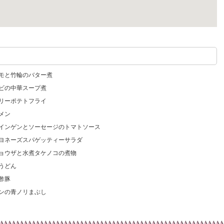
イモと竹輪のバター煮
エビの中華スープ煮
マリーポテトフライ
メン
コインゲンとソーセージのトマトソース
マヨネーズスパゲッティーサラダ
ギョウザと水煮タケノコの煮物
うどん
酢豚
ンの青ノリまぶし