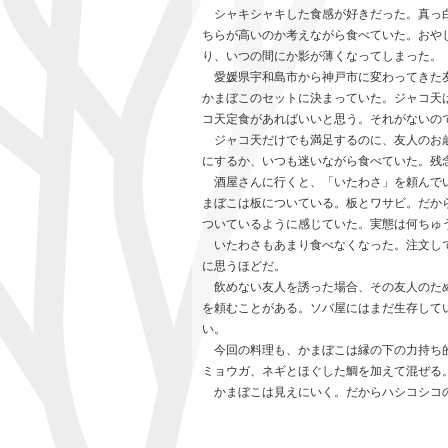
シャキシャキした食感が好きだった。真っ白
ちらが高いのか考えながら食べていた。おや
り、いつの間にか影が薄くなってしまった。
愛媛県宇和島市から神戸市に変わってきた友
かまぼこのセットに決まっていた。ジャコ天
コ天定食があればいいと思う。それがないの
ジャコ天だけでも満足するのに、友人のお歳
にするか、いつも迷いながら食べていた。残
酒屋さんに行くと、「いたわさ」を頼んでい
まぼこは板についている。板とワサビ。だか
ついているように感じていた。実態は何ちゅ
いたわさもあまり食べなくなった。注文して
に思うほどだ。
飲めない友人を誘った場合、その友人のため
を頼むことがある。ソバ屋にはまだ生存して
い。
今回の料理も、かまぼこは縁の下の力持ち的
ミョウガ、ネギとほぐした鯛を加えて混ぜる
かまぼこは見えにいく。だからハシコシコの高