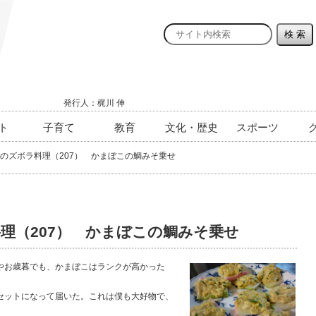
発行人：梶川 伸
ト
子育て
教育
文化・歴史
スポーツ
のズボラ料理（207） かまぼこの鯛みそ乗せ
理（207） かまぼこの鯛みそ乗せ
やお歳暮でも、かまぼこはランクが高かった
ットになって届いた。これは僕も大好物で、