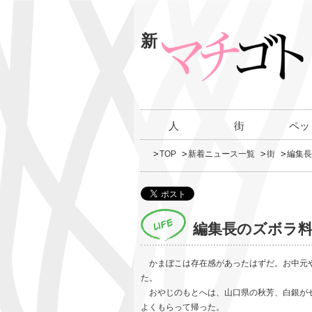
新
人
街
ペッ
TOP
新着ニュース一覧
街
編集長
編集長のズボラ料
かまぼこは存在感があったはずだ。お中元
た。
おやじのもとへは、山口県の秋芳、白銀がセ
よくもらって帰った。