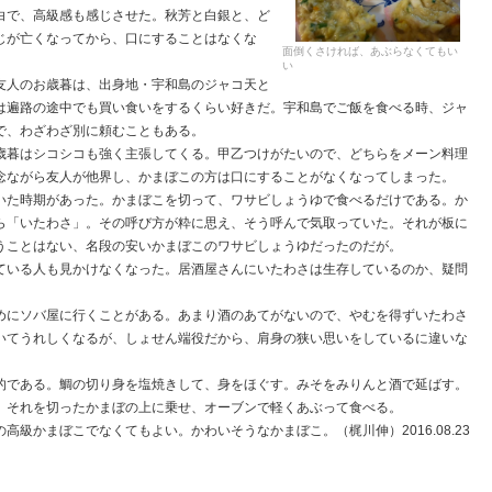
で、高級感も感じさせた。秋芳と白銀と、ど
じが亡くなってから、口にすることはなくな
面倒くさければ、あぶらなくてもい
い
人のお歳暮は、出身地・宇和島のジャコ天と
は遍路の途中でも買い食いをするくらい好きだ。宇和島でご飯を食べる時、ジャ
で、わざわざ別に頼むこともある。
暮はシコシコも強く主張してくる。甲乙つけがたいので、どちらをメーン料理
念ながら友人が他界し、かまぼこの方は口にすることがなくなってしまった。
た時期があった。かまぼこを切って、ワサビしょうゆで食べるだけである。か
ら「いたわさ」。その呼び方が粋に思え、そう呼んで気取っていた。それが板に
うことはない、名段の安いかまぼこのワサビしょうゆだったのだが。
いる人も見かけなくなった。居酒屋さんにいたわさは生存しているのか、疑問
にソバ屋に行くことがある。あまり酒のあてがないので、やむを得ずいたわさ
いてうれしくなるが、しょせん端役だから、肩身の狭い思いをしているに違いな
である。鯛の切り身を塩焼きして、身をほぐす。みそをみりんと酒で延ばす。
。それを切ったかまぼの上に乗せ、オーブンで軽くあぶって食べる。
級かまぼこでなくてもよい。かわいそうなかまぼこ。（梶川伸）2016.08.23