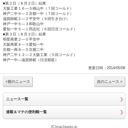
■第２日（８月２日）結果
大阪工業１６―５桃山中（７回コールド）
神戸二中９―２京都一中（７回コールド）
滋賀師範２―２平安中（９回引き分け）
神戸一中５―３和歌山中
愛知一中５―１同志社（６回日没コールド）
■第３日（８月３日）結果
明星商業２―０平安中
大阪商業４―３愛知一中
京都一商８―５京都二中
神戸二中１２―２大阪工業（５回コールド）
神戸一中―滋賀師範（日没順延）
更新日時：2014/05/08
<前のニュース
次のニュース >
ニュース一覧
連載＆マチの便利帳一覧
(C)machigoto.jp