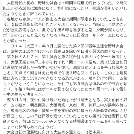
大正時代の初め。野球の試合は１時間半程度で終わっていた。２時間
以上かかる試合は滅多になく、乱打戦になったり、抗議が長引いたりし
たようなときに限られていた。
各地から参加チームが集まる大会は期間が限定されていたこともあ
り、１日に最高５試合組むことが珍しくなかった。当時は、当然のこと
だが照明設備はない。夏でも午後６時を過ぎると急に夕闇が濃くなり、
ボールがほとんど見えなくなる７時ごろに日没コールドゲームになるこ
とが多かった。
１９１４（大正３）年８月に開催した第２回関西学生連合野球大会
は、決勝の１試合だけだった最終日を除いて日没が最大の敵となった。
第２日の８月２日。第１試合と第２試合は大差のつくゲーム展開にな
り、大阪工業と神戸二中がそれぞれ７回コールド勝ち。第３試合は前日
に遅刻で敗退した平安中がなぜか復活。滋賀師範と１点を争う接戦を演
じる。同点で９回を終えた時点で午後３時を回っており、このまま延長
戦に入ると第５試合ができなくなる恐れがある。引き分けで両チーム勝
ち上がりということになった。それでも第５試合は薄暮の中で試合が始
まり、午後７時半にはボールが見えなくなったため６回コールドで愛知
一中の勝ちが決まった。
翌８月３日。夜中に降り続いた雨は上がり晴天となる。実力伯仲の好
ゲームが続き、明星商業、大阪商業、京都一商、神戸二中が勝利を飾っ
た。東海地区の強豪・愛知一中を接戦の末に破った大阪商業の戦いぶり
が目立った。この日は日没が近づいていたことから第５試合は翌日に順
延となる。前日にボールがみえなくなる時間帯までゲームを引っ張って
しまった反省もあったようだ。
大会は初の優勝戦に向けて大詰めを迎える。（松本泉）