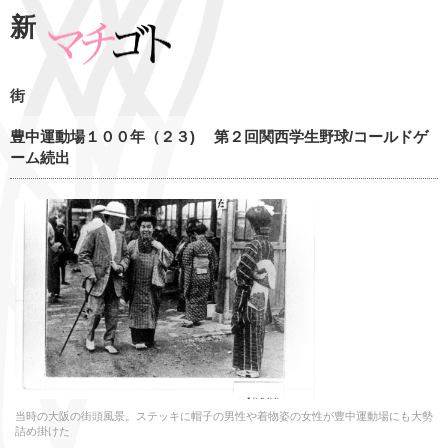
新
街
豊中運動場１００年（２３) 第２回関西学生野球/コールドゲ
ーム続出
当時の大阪の街頭風景。ステッキに帽子の男性や着物姿の女性が豊中運動場にも大勢
詰め掛けた