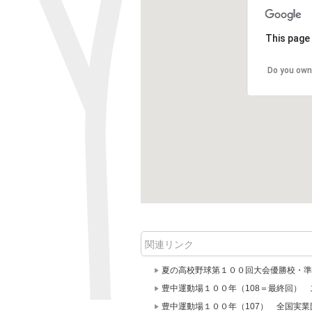
This page 
Do you own
関連リンク
夏の高校野球第１００回大会優勝校・準
豊中運動場１００年（108＝最終回）
豊中運動場１００年（107） 全国実