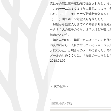
真はその際に豊中運動場で撮影されたという
このチームは１９１４年に日系人によって創
した。２００３年にカナダ野球殿堂入りをし
（ＢＣ）州スポーツ殿堂入りを果たした。
解散から殿堂入りまで６０年あまりをを経過
べき７４人の選手のうち、２７人ほどが見つ
始めたという。
嶋さんのおじ、嶋正一さんはチームの初代１
写真の右から３人目に写っているジョージ伊
分になった、と嶋さんのメールにあった。そ
メールのしめくくりに、「歴史の一コマとし
2018.01.02
＜ 次の記事へ
関連地図情報