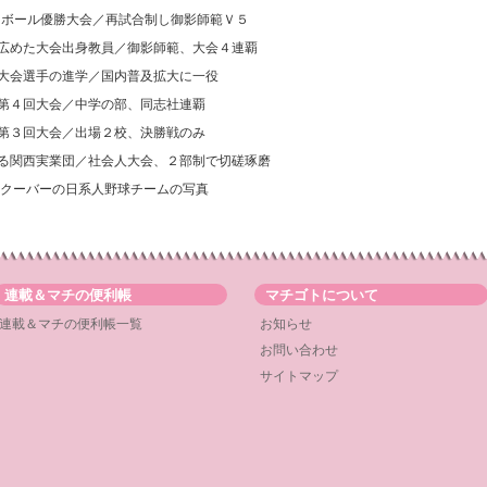
ットボール優勝大会／再試合制し御影師範Ｖ５
ー広めた大会出身教員／御影師範、大会４連覇
ー大会選手の進学／国内普及拡大に一役
ー第４回大会／中学の部、同志社連覇
ー第３回大会／出場２校、決勝戦のみ
める関西実業団／社会人大会、２部制で切磋琢磨
クーバーの日系人野球チームの写真
連載＆マチの便利帳
マチゴトについて
連載＆マチの便利帳一覧
お知らせ
お問い合わせ
サイトマップ