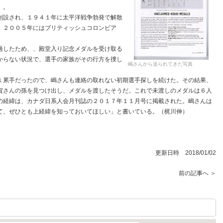
。。
設され、１９４１年に太平洋戦争勃発で解散
、２００５年にはブリティッシュコロンビア
したため、、殿堂入り記念メダルを受け取る
からない状況で、選手の家族がその行方を捜し
嶋さんから送られてきた写真
累手だったので、嶋さんも連絡の取れない初期選手探しを続けた。その結果、
賀さんの孫を見つけ出し、メダルを渡したそうだ。これで未渡しのメダルは６人
の経緯は、カナダ日系人会月刊誌の２０１７年１１月号に掲載された。嶋さんは
て、ぜひとも上経緯を知っておいてほしい」と書いている。（梶川伸）
更新日時 2018/01/02
前の記事へ ＞