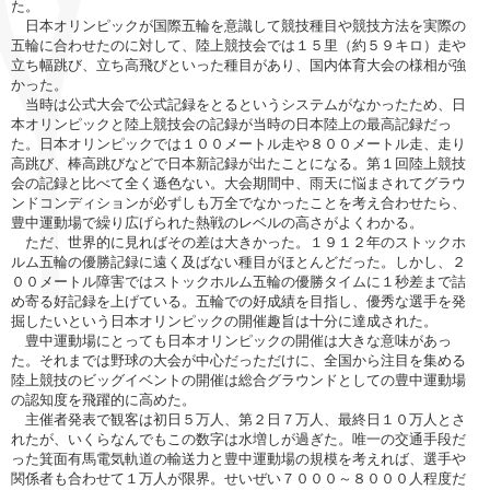
た。
日本オリンピックが国際五輪を意識して競技種目や競技方法を実際の
五輪に合わせたのに対して、陸上競技会では１５里（約５９キロ）走や
立ち幅跳び、立ち高飛びといった種目があり、国内体育大会の様相が強
かった。
当時は公式大会で公式記録をとるというシステムがなかったため、日
本オリンピックと陸上競技会の記録が当時の日本陸上の最高記録だっ
た。日本オリンピックでは１００メートル走や８００メートル走、走り
高跳び、棒高跳びなどで日本新記録が出たことになる。第１回陸上競技
会の記録と比べて全く遜色ない。大会期間中、雨天に悩まされてグラウ
ンドコンディションが必ずしも万全でなかったことを考え合わせたら、
豊中運動場で繰り広げられた熱戦のレベルの高さがよくわかる。
ただ、世界的に見ればその差は大きかった。１９１２年のストックホ
ルム五輪の優勝記録に遠く及ばない種目がほとんどだった。しかし、２
００メートル障害ではストックホルム五輪の優勝タイムに１秒差まで詰
め寄る好記録を上げている。五輪での好成績を目指し、優秀な選手を発
掘したいという日本オリンピックの開催趣旨は十分に達成された。
豊中運動場にとっても日本オリンピックの開催は大きな意味があっ
た。それまでは野球の大会が中心だっただけに、全国から注目を集める
陸上競技のビッグイベントの開催は総合グラウンドとしての豊中運動場
の認知度を飛躍的に高めた。
主催者発表で観客は初日５万人、第２日７万人、最終日１０万人とさ
れたが、いくらなんでもこの数字は水増しが過ぎた。唯一の交通手段だ
った箕面有馬電気軌道の輸送力と豊中運動場の規模を考えれば、選手や
関係者も合わせて１万人が限界。せいぜい７０００～８０００人程度だ