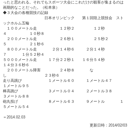
ったと思われる。それでもスポーツ大会にこれだけの観客が集まるのは
画期的なことだった。（松本泉）
◆３大会の各種競技の記録
日本オリンピック 第１回陸上競技会 スト
ックホルム五輪
１００メートル走 １２秒２ １２秒
４ １０秒８
２００メートル走 ２６秒１ ２５秒２
５ ２１秒６
８００メートル走 ２分１４秒６ ２分１４秒
７ １分５２秒４
５０００メートル走 １７分２２秒１ １６分５４秒
１４分３６秒６
２００メートル障害 ２４秒８ な
し ２３秒６
走り高跳び １メートル６０ １メートル４７
１メートル９５
棒高跳び ３メートル０４ ２メートル３８
３メートル８８
砲丸投げ ８メートル６３ ９メートル １
５メートル５４
＝2014.02.03
更新日時：2014/02/03