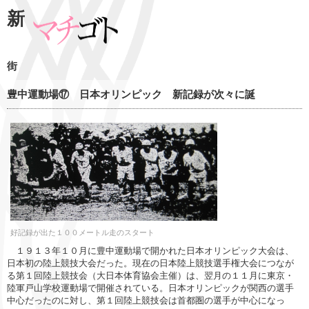
新
街
豊中運動場⑰ 日本オリンピック 新記録が次々に誕
好記録が出た１００メートル走のスタート
１９１３年１０月に豊中運動場で開かれた日本オリンピック大会は、
日本初の陸上競技大会だった。現在の日本陸上競技選手権大会につなが
る第１回陸上競技会（大日本体育協会主催）は、翌月の１１月に東京・
陸軍戸山学校運動場で開催されている。日本オリンピックが関西の選手
中心だったのに対し、第１回陸上競技会は首都圏の選手が中心になっ