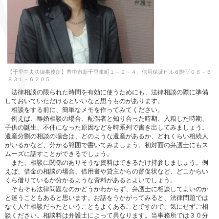
【千里中央法律事務所】豊中市新千里東町１－２－４、信用保証ビル６階▽０６－６
８３１－６２０５
法律相談の限られた時間を有効に使うためにも、法律相談の際に準備
しておいていただけるといいなと思うものがあります。
相談をする前に、簡単なメモを作ってみてください。
例えば、離婚相談の場合、配偶者と知り合った時期、入籍した時期、
子供の誕生、不仲になった原因などを時系列で書き出してみましょう。
遺産分割の相談の場合は、どのような遺産があるか、どれくらい相続人
がいるかなど、分かる範囲で書いてみましょう。初対面の弁護士にもス
ムーズに話すことができるでしょう。
また、相談に関係のありそうな資料はできるだけ持参しましょう。例
えば、借金の相談の場合、借用書や貸主からの督促状など、どこからい
くら借りているか分かるような資料があるとよいでしょう。
そもそも法律問題なのかどうかわからず、弁護士に相談してよいのか
と迷うこともあると思います。お話をうかがってみると、法律問題では
なく人生相談だったということもよくあることですので、気にせずご相
談ください。相談料は弁護士によって異なります。当事務所では３０分