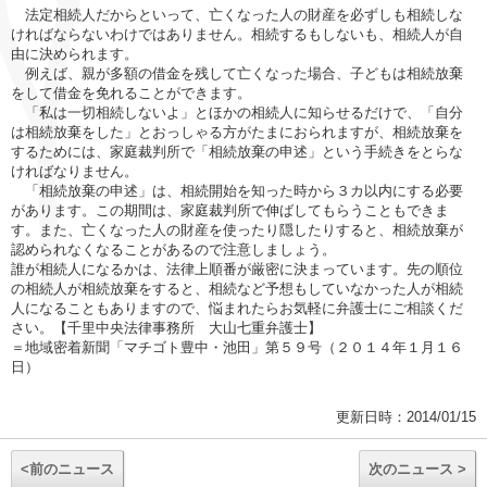
法定相続人だからといって、亡くなった人の財産を必ずしも相続しな
ければならないわけではありません。相続するもしないも、相続人が自
由に決められます。
例えば、親が多額の借金を残して亡くなった場合、子どもは相続放棄
をして借金を免れることができます。
「私は一切相続しないよ」とほかの相続人に知らせるだけで、「自分
は相続放棄をした」とおっしゃる方がたまにおられますが、相続放棄を
するためには、家庭裁判所で「相続放棄の申述」という手続きをとらな
ければなりません。
「相続放棄の申述」は、相続開始を知った時から３カ以内にする必要
があります。この期間は、家庭裁判所で伸ばしてもらうこともできま
す。また、亡くなった人の財産を使ったり隠したりすると、相続放棄が
認められなくなることがあるので注意しましょう。
誰が相続人になるかは、法律上順番が厳密に決まっています。先の順位
の相続人が相続放棄をすると、相続など予想もしていなかった人が相続
人になることもありますので、悩まれたらお気軽に弁護士にご相談くだ
さい。【千里中央法律事務所 大山七重弁護士】
＝地域密着新聞「マチゴト豊中・池田」第５９号（２０１４年１月１６
日）
更新日時：2014/01/15
<前のニュース
次のニュース >