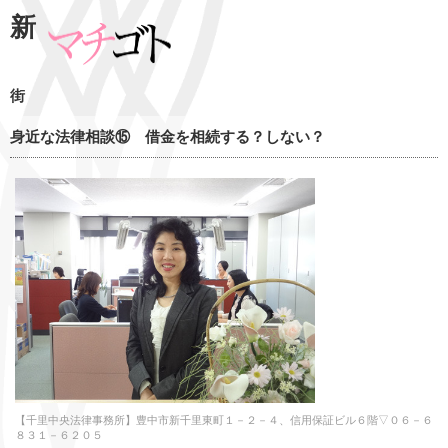
新
街
身近な法律相談⑮ 借金を相続する？しない？
【千里中央法律事務所】豊中市新千里東町１－２－４、信用保証ビル６階▽０６－６
８３１－６２０５