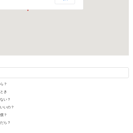
ら？
とき
ない？
いいの？
償？
だら？