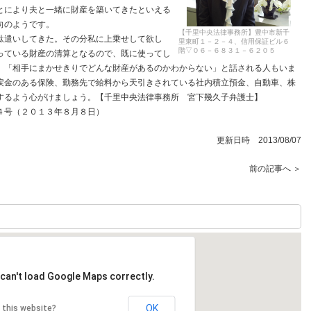
とにより夫と一緒に財産を築いてきたといえる
向のようです。
【千里中央法律事務所】豊中市新千
駄遣いしてきた。その分私に上乗せして欲し
里東町１－２－４、信用保証ビル６
階▽０６－６８３１－６２０５
っている財産の清算となるので、既に使ってし
、「相手にまかせきりでどんな財産があるのかわからない」と話される人もいま
戻金のある保険、勤務先で給料から天引きされている社内積立預金、自動車、株
するよう心がけましょう。【千里中央法律事務所 宮下幾久子弁護士】
４号（２０１３年８月８日）
更新日時 2013/08/07
前の記事へ ＞
can't load Google Maps correctly.
OK
 this website?