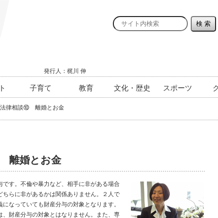
発行人：梶川 伸
ト
子育て
教育
文化・歴史
スポーツ
法律相談⑩ 離婚とお金
 離婚とお金
です。不倫や暴力など、相手に非がある場合
どちらに非があるかは関係ありません。２人で
義になっていても財産分与の対象となります。
は、財産分与の対象とはなりません。また、専