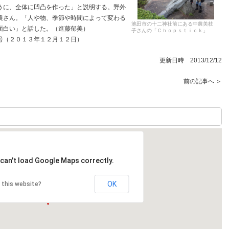
に、全体に凹凸を作った」と説明する。野外
農さん。「人や物、季節や時間によって変わる
池田市の十二神社前にある中農美枝
面白い」と話した。（進藤郁美）
子さんの「Ｃｈｏｐｓｔｉｃｋ」
号（２０１３年１２月１２日）
更新日時 2013/12/12
前の記事へ ＞
can't load Google Maps correctly.
OK
 this website?