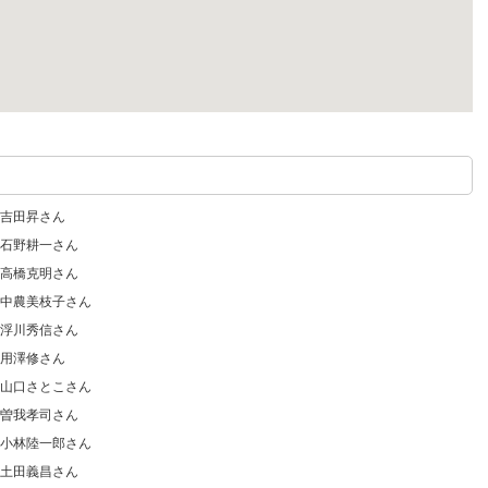
吉田昇さん
石野耕一さん
高橋克明さん
中農美枝子さん
浮川秀信さん
用澤修さん
山口さとこさん
曽我孝司さん
小林陸一郎さん
土田義昌さん