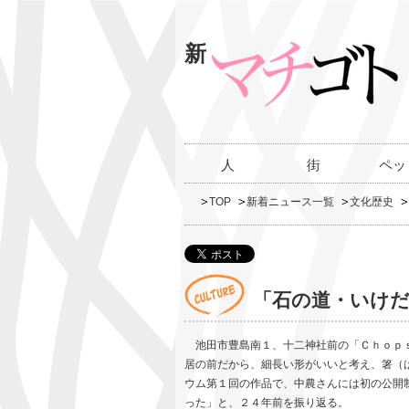
新
人
街
ペッ
TOP
新着ニュース一覧
文化歴史
「石の道・いけだ
池田市豊島南１、十二神社前の「Ｃｈｏｐｓ
居の前だから、細長い形がいいと考え、箸（
ウム第１回の作品で、中農さんには初の公開
った」と、２４年前を振り返る。