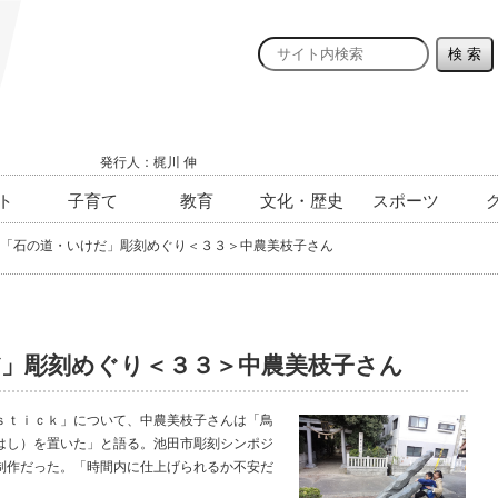
発行人：梶川 伸
ト
子育て
教育
文化・歴史
スポーツ
「石の道・いけだ」彫刻めぐり＜３３＞中農美枝子さん
」彫刻めぐり＜３３＞中農美枝子さん
ｔｉｃｋ」について、中農美枝子さんは「鳥
はし）を置いた」と語る。池田市彫刻シンポジ
制作だった。「時間内に仕上げられるか不安だ