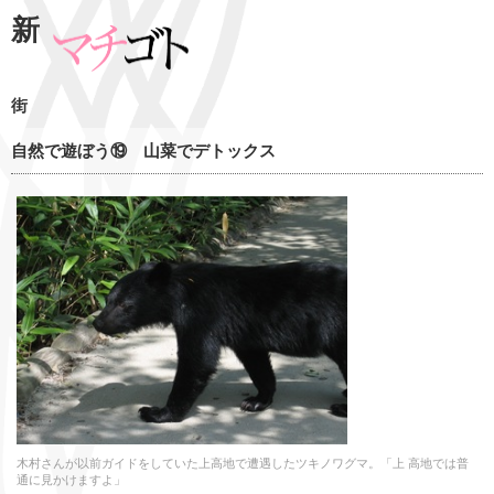
新
街
自然で遊ぼう⑲ 山菜でデトックス
木村さんが以前ガイドをしていた上高地で遭遇したツキノワグマ。「上 高地では普
通に見かけますよ」