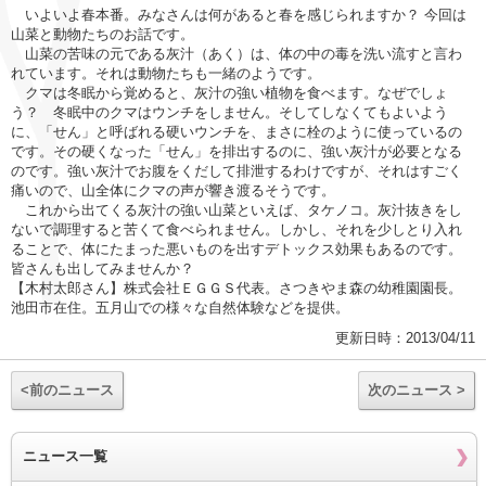
いよいよ春本番。みなさんは何があると春を感じられますか？ 今回は
山菜と動物たちのお話です。
山菜の苦味の元である灰汁（あく）は、体の中の毒を洗い流すと言わ
れています。それは動物たちも一緒のようです。
クマは冬眠から覚めると、灰汁の強い植物を食べます。なぜでしょ
う？ 冬眠中のクマはウンチをしません。そしてしなくてもよいよう
に、「せん」と呼ばれる硬いウンチを、まさに栓のように使っているの
です。その硬くなった「せん」を排出するのに、強い灰汁が必要となる
のです。強い灰汁でお腹をくだして排泄するわけですが、それはすごく
痛いので、山全体にクマの声が響き渡るそうです。
これから出てくる灰汁の強い山菜といえば、タケノコ。灰汁抜きをし
ないで調理すると苦くて食べられません。しかし、それを少しとり入れ
ることで、体にたまった悪いものを出すデトックス効果もあるのです。
皆さんも出してみませんか？
【木村太郎さん】株式会社ＥＧＧＳ代表。さつきやま森の幼稚園園長。
池田市在住。五月山での様々な自然体験などを提供。
更新日時：2013/04/11
<前のニュース
次のニュース >
ニュース一覧