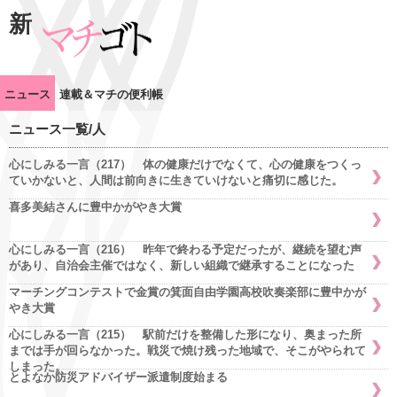
新
ニュース
連載＆マチの便利帳
ニュース一覧/人
心にしみる一言（217） 体の健康だけでなくて、心の健康をつくっ
ていかないと、人間は前向きに生きていけないと痛切に感じた。
喜多美結さんに豊中かがやき大賞
心にしみる一言（216） 昨年で終わる予定だったが、継続を望む声
があり、自治会主催ではなく、新しい組織で継承することになった
マーチングコンテストで金賞の箕面自由学園高校吹奏楽部に豊中かが
やき大賞
心にしみる一言（215） 駅前だけを整備した形になり、奥まった所
までは手が回らなかった。戦災で焼け残った地域で、そこがやられて
しまった。
とよなか防災アドバイザー派遣制度始まる