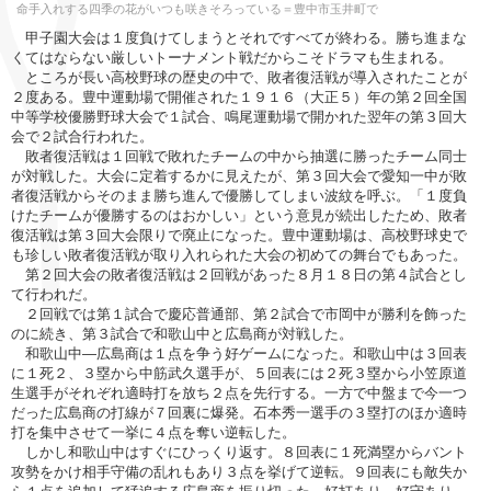
命手入れする四季の花がいつも咲きそろっている＝豊中市玉井町で
甲子園大会は１度負けてしまうとそれですべてが終わる。勝ち進まな
くてはならない厳しいトーナメント戦だからこそドラマも生まれる。
ところが長い高校野球の歴史の中で、敗者復活戦が導入されたことが
２度ある。豊中運動場で開催された１９１６（大正５）年の第２回全国
中等学校優勝野球大会で１試合、鳴尾運動場で開かれた翌年の第３回大
会で２試合行われた。
敗者復活戦は１回戦で敗れたチームの中から抽選に勝ったチーム同士
が対戦した。大会に定着するかに見えたが、第３回大会で愛知一中が敗
者復活戦からそのまま勝ち進んで優勝してしまい波紋を呼ぶ。「１度負
けたチームが優勝するのはおかしい」という意見が続出したため、敗者
復活戦は第３回大会限りで廃止になった。豊中運動場は、高校野球史で
も珍しい敗者復活戦が取り入れられた大会の初めての舞台でもあった。
第２回大会の敗者復活戦は２回戦があった８月１８日の第４試合とし
て行われだ。
２回戦では第１試合で慶応普通部、第２試合で市岡中が勝利を飾った
のに続き、第３試合で和歌山中と広島商が対戦した。
和歌山中―広島商は１点を争う好ゲームになった。和歌山中は３回表
に１死２、３塁から中筋武久選手が、５回表には２死３塁から小笠原道
生選手がそれぞれ適時打を放ち２点を先行する。一方で中盤まで今一つ
だった広島商の打線が７回裏に爆発。石本秀一選手の３塁打のほか適時
打を集中させて一挙に４点を奪い逆転した。
しかし和歌山中はすぐにひっくり返す。８回表に１死満塁からバント
攻勢をかけ相手守備の乱れもあり３点を挙げて逆転。９回表にも敵失か