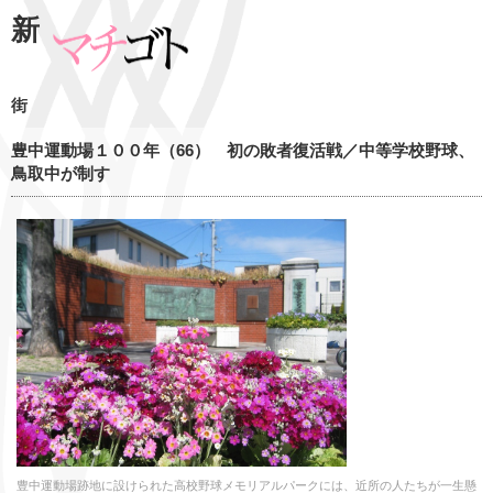
新
街
豊中運動場１００年（66） 初の敗者復活戦／中等学校野球、
鳥取中が制す
豊中運動場跡地に設けられた高校野球メモリアルパークには、近所の人たちが一生懸