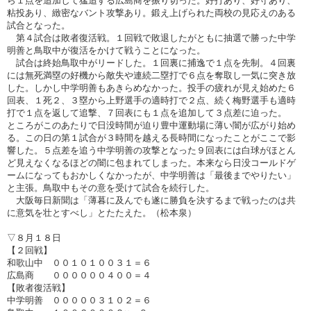
ら１点を追加して猛追する広島商を振り切った。好打あり、好守あり、
粘投あり、緻密なバント攻撃あり。鍛え上げられた両校の見応えのある
試合となった。
第４試合は敗者復活戦。１回戦で敗退したがともに抽選で勝った中学
明善と鳥取中が復活をかけて戦うことになった。
試合は終始鳥取中がリードした。１回裏に捕逸で１点を先制。４回裏
には無死満塁の好機から敵失や連続二塁打で６点を奪取し一気に突き放
した。しかし中学明善もあきらめなかった。投手の疲れが見え始めた６
回表、１死２、３塁から上野選手の適時打で２点、続く梅野選手も適時
打で１点を返して追撃、７回表にも１点を追加して３点差に迫った。
ところがこのあたりで日没時間が迫り豊中運動場に薄い闇が広がり始め
る。この日の第１試合が３時間を越える長時間になったことがここで影
響した。５点差を追う中学明善の攻撃となった９回表には白球がほとん
ど見えなくなるほどの闇に包まれてしまった。本来なら日没コールドゲ
ームになってもおかしくなかったが、中学明善は「最後までやりたい」
と主張。鳥取中もその意を受けて試合を続行した。
大阪毎日新聞は「薄暮に及んでも遂に勝負を決するまで戦ったのは共
に意気を壮とすべし」とたたえた。（松本泉）
▽８月１８日
【２回戦】
和歌山中 ００１０１００３１＝６
広島商 ００００００４００＝４
【敗者復活戦】
中学明善 ０００００３１０２＝６