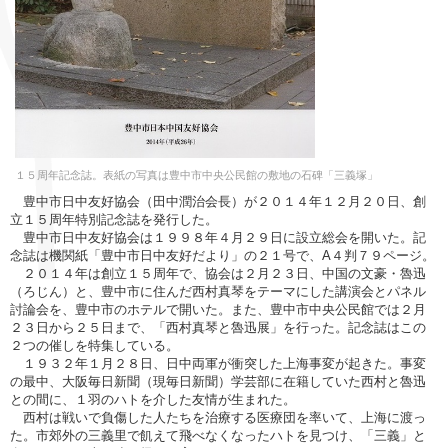
１５周年記念誌。表紙の写真は豊中市中央公民館の敷地の石碑「三義塚」
豊中市日中友好協会（田中潤治会長）が２０１４年１２月２０日、創
立１５周年特別記念誌を発行した。
豊中市日中友好協会は１９９８年４月２９日に設立総会を開いた。記
念誌は機関紙「豊中市日中友好だより」の２１号で、A４判７９ページ。
２０１４年は創立１５周年で、協会は２月２３日、中国の文豪・魯迅
（ろじん）と、豊中市に住んだ西村真琴をテーマにした講演会とパネル
討論会を、豊中市のホテルで開いた。また、豊中市中央公民館では２月
２３日から２５日まで、「西村真琴と魯迅展」を行った。記念誌はこの
２つの催しを特集している。
１９３２年１月２８日、日中両軍が衝突した上海事変が起きた。事変
の最中、大阪毎日新聞（現毎日新聞）学芸部に在籍していた西村と魯迅
との間に、１羽のハトを介した友情が生まれた。
西村は戦いで負傷した人たちを治療する医療団を率いて、上海に渡っ
た。市郊外の三義里で飢えて飛べなくなったハトを見つけ、「三義」と