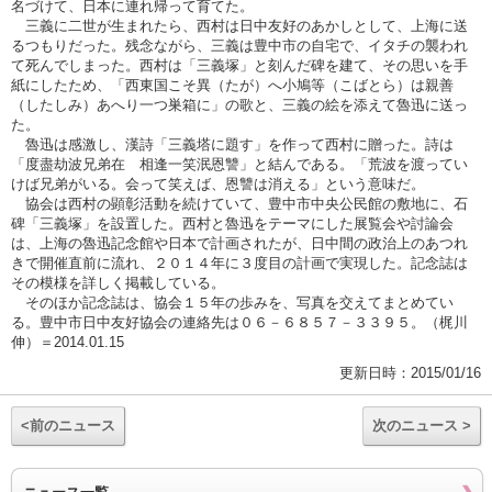
名づけて、日本に連れ帰って育てた。
三義に二世が生まれたら、西村は日中友好のあかしとして、上海に送
るつもりだった。残念ながら、三義は豊中市の自宅で、イタチの襲われ
て死んでしまった。西村は「三義塚」と刻んだ碑を建て、その思いを手
紙にしたため、「西東国こそ異（たが）へ小鳩等（こばとら）は親善
（したしみ）あへり一つ巣箱に」の歌と、三義の絵を添えて魯迅に送っ
た。
魯迅は感激し、漢詩「三義塔に題す」を作って西村に贈った。詩は
「度盡劫波兄弟在 相逢一笑泯恩讐」と結んである。「荒波を渡ってい
けば兄弟がいる。会って笑えば、恩讐は消える」という意味だ。
協会は西村の顕彰活動を続けていて、豊中市中央公民館の敷地に、石
碑「三義塚」を設置した。西村と魯迅をテーマにした展覧会や討論会
は、上海の魯迅記念館や日本で計画されたが、日中間の政治上のあつれ
きで開催直前に流れ、２０１４年に３度目の計画で実現した。記念誌は
その模様を詳しく掲載している。
そのほか記念誌は、協会１５年の歩みを、写真を交えてまとめてい
る。豊中市日中友好協会の連絡先は０６－６８５７－３３９５。（梶川
伸）＝2014.01.15
更新日時：2015/01/16
<前のニュース
次のニュース >