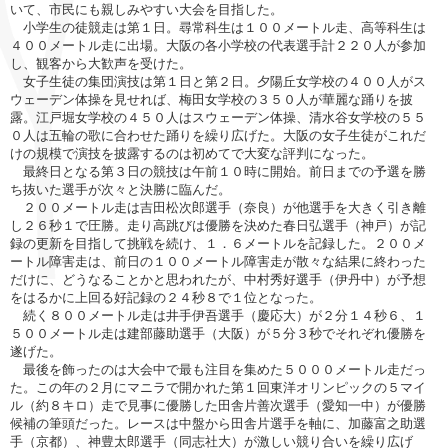
いて、市民にも親しみやすい大会を目指した。
小学生の徒競走は第１日。尋常科生は１００メートル走、高等科生は
４００メートル走に出場。大阪の各小学校の代表選手計２２０人が参加
し、観客から大歓声を受けた。
女子生徒の集団演技は第１日と第２日。夕陽丘女学校の４００人がス
ウェーデン体操を見せれば、梅田女学校の３５０人が華麗な踊りを披
露。江戸堀女学校の４５０人はスウェーデン体操、清水谷女学校の５５
０人は五輪の歌に合わせた踊りを繰り広げた。大阪の女子生徒がこれだ
けの規模で演技を披露するのは初めてで大変な評判になった。
最終日となる第３日の競技は午前１０時に開始。前日までの予選を勝
ち抜いた選手が次々と決勝に臨んだ。
２００メートル走は吉田松次郎選手（奈良）が他選手を大きく引き離
し２６秒１で圧勝。走り高跳びは優勝を決めた春日弘選手（神戸）が記
録の更新を目指して挑戦を続け、１．６メートルを記録した。２００メ
ートル障害走は、前日の１００メートル障害走が散々な結果に終わった
だけに、どうなることかと思われたが、中村秀好選手（伊丹中）が予想
をはるかに上回る好記録の２４秒８で１位となった。
続く８００メートル走は井手伊吾選手（慶応大）が２分１４秒６、１
５００メートル走は建部藤助選手（大阪）が５分３秒でそれぞれ優勝を
遂げた。
最後を飾ったのは大会中で最も注目を集めた５０００メートル走だっ
た。この年の２月にマニラで開かれた第１回東洋オリンピックの５マイ
ル（約８キロ）走で見事に優勝した田舎片善次選手（愛知一中）が優勝
候補の筆頭だった。レースは中盤から田舎片選手を軸に、加藤富之助選
手（京都）、神豊太郎選手（同志社大）が激しい競り合いを繰り広げ