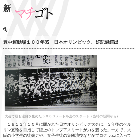
新
街
豊中運動場１００年⑯ 日本オリンピック、好記録続出
大会で最も注目を集めた５０００メートル走のスタート（当時の新聞から）
１９１３年１０月に開かれた日本オリンピック大会は、３年後のベル
リン五輪を目指して陸上のトップアスリートが力を競った。一方で、大
阪の小学生の徒競走や、女子生徒の集団演技などがプログラムに入って