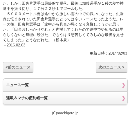
た。しかし田舎片選手は最終盤で脱落。最後は加藤選手が１秒の差で神
選手を振り切り、１７分２２秒１でゴールした。
５０００メートル走は途中から激しい雨の中での戦いになった。虫垂
炎に悩まされていた田舎片選手にとっては辛いレースだったようだ。レ
ース後、田舎片選手は「途中から具合が悪くなり棄権しようかと思っ
た。『田舎片しっかりやれ』と声援してくれたので途中でやめるのは男
らしくないと無理に続けた。でもやはり息苦しくてみじめな最後を見せ
てしまった」とうなだれた。（松本泉）
＝2016.02.03
更新日時：2014/02/03
<前のニュース
次のニュース >
ニュース一覧
連載＆マチの便利帳一覧
(C)machigoto.jp