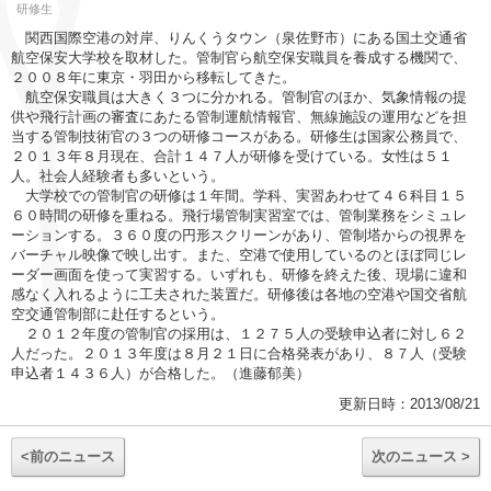
研修生
関西国際空港の対岸、りんくうタウン（泉佐野市）にある国土交通省
航空保安大学校を取材した。管制官ら航空保安職員を養成する機関で、
２００８年に東京・羽田から移転してきた。
航空保安職員は大きく３つに分かれる。管制官のほか、気象情報の提
供や飛行計画の審査にあたる管制運航情報官、無線施設の運用などを担
当する管制技術官の３つの研修コースがある。研修生は国家公務員で、
２０１３年８月現在、合計１４７人が研修を受けている。女性は５１
人。社会人経験者も多いという。
大学校での管制官の研修は１年間。学科、実習あわせて４６科目１５
６０時間の研修を重ねる。飛行場管制実習室では、管制業務をシミュレ
ーションする。３６０度の円形スクリーンがあり、管制塔からの視界を
バーチャル映像で映し出す。また、空港で使用しているのとほぼ同じレ
ーダー画面を使って実習する。いずれも、研修を終えた後、現場に違和
感なく入れるように工夫された装置だ。研修後は各地の空港や国交省航
空交通管制部に赴任するという。
２０１２年度の管制官の採用は、１２７５人の受験申込者に対し６２
人だった。２０１３年度は８月２１日に合格発表があり、８７人（受験
申込者１４３６人）が合格した。（進藤郁美）
更新日時：2013/08/21
<前のニュース
次のニュース >