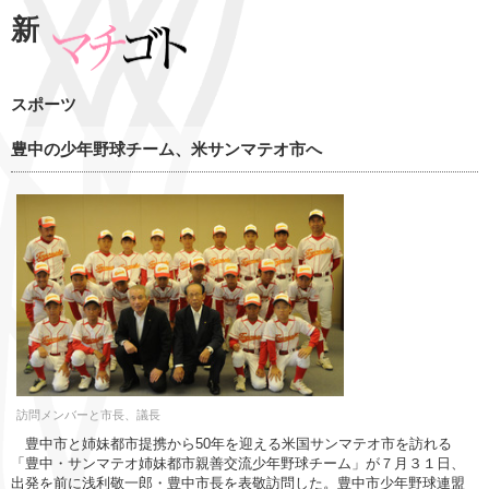
新
スポーツ
豊中の少年野球チーム、米サンマテオ市へ
訪問メンバーと市長、議長
豊中市と姉妹都市提携から50年を迎える米国サンマテオ市を訪れる
「豊中・サンマテオ姉妹都市親善交流少年野球チーム」が７月３１日、
出発を前に浅利敬一郎・豊中市長を表敬訪問した。豊中市少年野球連盟