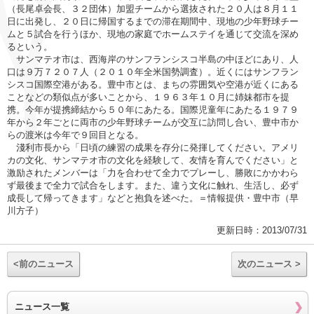
（長尾卓会長、３２団体）加盟チームから選抜された２０人は８月１１
日に出発し、２０日に帰国するまでの滞在期間中、現地の少年野球チー
ムと５試合を行うほか、現地の家庭でホームステイを通じて交流を深め
るという。
サンマテオ市は、西海岸のサンフランシスコ半島の中ほどにあり、人
口は９万７２０７人（２０１０年全米国勢調査）。近くにはサンフラン
シスコ国際空港がある。豊中市とは、まちの雰囲気や空港が近くにある
ことなどの類似点が多いことから、１９６３年１０月に姉妹都市を提
携。今年が提携締結から５０年にあたる。国際児童年にあたる１９７９
年から２年ごとに両市の少年野球チームが交互に訪問し合い、豊中市か
らの渡米は今年で９回目となる。
淺利市長から「日頃の練習の成果を存分に発揮してください。アメリ
カの文化、サンマテオ市の文化を経験して、友情を育んでください」と
激励されたメンバーは「力を合わせて全力でプレーし、勝敗にかかわら
ず最後まで全力で試合をします。また、違う文化に触れ、生活し、必ず
成長して帰ってきます」などと抱負を述べた。＝情報提供・豊中市（早
川方子）
更新日時：2013/07/31
<前のニュース
次のニュース >
ニュース一覧