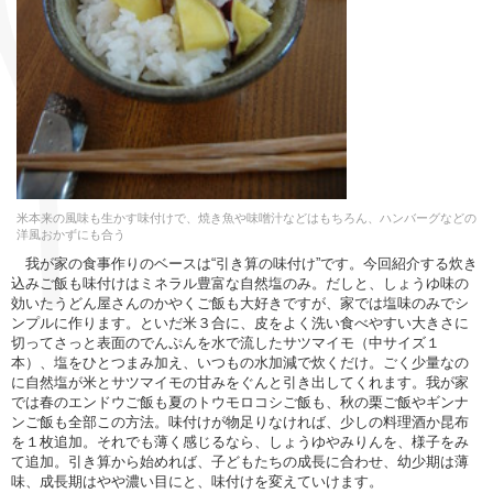
米本来の風味も生かす味付けで、焼き魚や味噌汁などはもちろん、ハンバーグなどの
洋風おかずにも合う
我が家の食事作りのベースは“引き算の味付け”です。今回紹介する炊き
込みご飯も味付けはミネラル豊富な自然塩のみ。だしと、しょうゆ味の
効いたうどん屋さんのかやくご飯も大好きですが、家では塩味のみでシ
ンプルに作ります。といだ米３合に、皮をよく洗い食べやすい大きさに
切ってさっと表面のでんぷんを水で流したサツマイモ（中サイズ１
本）、塩をひとつまみ加え、いつもの水加減で炊くだけ。ごく少量なの
に自然塩が米とサツマイモの甘みをぐんと引き出してくれます。我が家
では春のエンドウご飯も夏のトウモロコシご飯も、秋の栗ご飯やギンナ
ンご飯も全部この方法。味付けが物足りなければ、少しの料理酒か昆布
を１枚追加。それでも薄く感じるなら、しょうゆやみりんを、様子をみ
て追加。引き算から始めれば、子どもたちの成長に合わせ、幼少期は薄
味、成長期はやや濃い目にと、味付けを変えていけます。