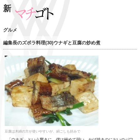
新
グルメ
編集長のズボラ料理(30)ウナギと豆腐の炒め煮
豆腐は木綿の方が使いやすいが、絹ごしも好みで
「ウナギ」という響きに、僕は極めて弱い。かば焼きのにおいのパワ