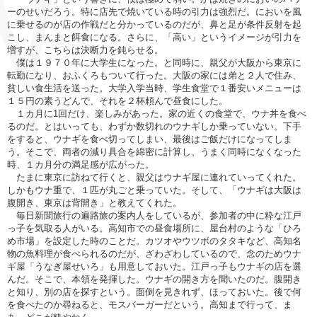
ーのせいだろう。特に店先で焼いている時の引力は強烈だ。においを風
に乗せるのが店の作戦だと分かっているのだが、鼻と足が条件反射を起
こし、まんまと餌食になる。さらに、「高い」というイメージが引力を
増すが、こちらは決断力を鈍らせる。
僕は１９７０年に大学生になった。と同時に、親父が大阪から東京に
転勤になり、おふくろもついて行った。大阪の家には弟と２人で住み、
貧しい食生活を送った。大学入学当時、学生食堂で１番安いメニューは
１５円の素うどんで、それを２杯頼んで昼食にした。
１カ月に1回だけ、楽しみがあった。家の近くの食堂で、ウナ丼を食べ
るのだ。とはいっても、わずか数切れのウナギしか乗っていない。下手
をすると、ウナギを食べ切ってしまい、最後はご飯だけになってしま
う。そこで、両者の減り具合を綿密に計算し、うまく同時になくなった
時、１カ月分の満足感が広がった。
たまに東京に訪ねて行くと、親父はウナギ屋に連れていってくれた。
しかもウナ重で、１匹が丸ごと乗っていた。そして、「ウナギは大阪は
腹開き、東京は背開き」と教えてくれた。
毎日新聞旅行の遍路旅の案内人をしているが、参加者の中に粋な江戸
っ子を気取る人がいる。高知市での昼食場所に、屋台村のような「ひろ
め市場」を設定した時のことだ。カツオやウツボのタタキなど、高知名
物の魚料理が食べられるのだが、ざわざわしているので、念のためウナ
ギ屋「うなぎ屋せいろ」も用意しておいた。江戸っ子もウナギの店を選
んだ。そこで、本領を発揮した。ウナギの開き方を聞いたのだ。腹開き
と知り、別の店を探すという。面倒を見きれず、ほっておいた。後で何
を食べたのか尋ねると、モスバーガーだという。高知まで行って、ま