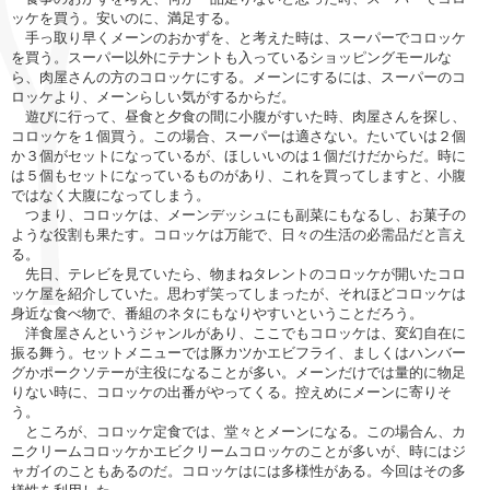
ッケを買う。安いのに、満足する。
手っ取り早くメーンのおかずを、と考えた時は、スーパーでコロッケ
を買う。スーパー以外にテナントも入っているショッピングモールな
ら、肉屋さんの方のコロッケにする。メーンにするには、スーパーのコ
ロッケより、メーンらしい気がするからだ。
遊びに行って、昼食と夕食の間に小腹がすいた時、肉屋さんを探し、
コロッケを１個買う。この場合、スーパーは適さない。たいていは２個
か３個がセットになっているが、ほしいいのは１個だけだからだ。時に
は５個もセットになっているものがあり、これを買ってしますと、小腹
ではなく大腹になってしまう。
つまり、コロッケは、メーンデッシュにも副菜にもなるし、お菓子の
ような役割も果たす。コロッケは万能で、日々の生活の必需品だと言え
る。
先日、テレビを見ていたら、物まねタレントのコロッケが開いたコロ
ッケ屋を紹介していた。思わず笑ってしまったが、それほどコロッケは
身近な食べ物で、番組のネタにもなりやすいということだろう。
洋食屋さんというジャンルがあり、ここでもコロッケは、変幻自在に
振る舞う。セットメニューでは豚カツかエビフライ、ましくはハンバー
グかポークソテーが主役になることが多い。メーンだけでは量的に物足
りない時に、コロッケの出番がやってくる。控えめにメーンに寄りそ
う。
ところが、コロッケ定食では、堂々とメーンになる。この場合ん、カ
ニクリームコロッケかエビクリームコロッケのことが多いが、時にはジ
ャガイのこともあるのだ。コロッケはには多様性がある。今回はその多