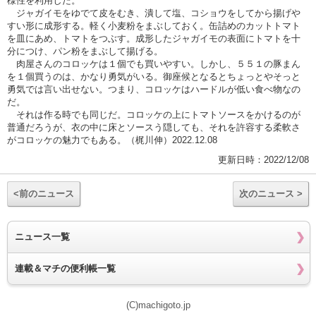
様性を利用した。
ジャガイモをゆでて皮をむき、潰して塩、コショウをしてから揚げや
すい形に成形する。軽く小麦粉をまぶしておく。缶詰めのカットトマト
を皿にあめ、トマトをつぶす。成形したジャガイモの表面にトマトを十
分につけ、パン粉をまぶして揚げる。
肉屋さんのコロッケは１個でも買いやすい。しかし、５５１の豚まん
を１個買うのは、かなり勇気がいる。御座候となるとちょっとやそっと
勇気では言い出せない。つまり、コロッケはハードルが低い食べ物なの
だ。
それは作る時でも同じだ。コロッケの上にトマトソースをかけるのが
普通だろうが、衣の中に床とソースう隠しても、それを許容する柔軟さ
がコロッケの魅力でもある。（梶川伸）2022.12.08
更新日時：2022/12/08
<前のニュース
次のニュース >
ニュース一覧
連載＆マチの便利帳一覧
(C)machigoto.jp