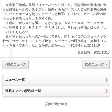
奈良家広陵町の長龍ブリューパークに行った。長龍酒造の敷地内に造
った自社ビールのレストラン。室内もあるが、ほとんごが開放的な屋外
で、ビールケースを使ってテーブルと椅子にしている。ビールの飲み比
べセットを味わった。１０００円。
７種の中から４つを選ぶことができる。Ｓｅｃｏｎｄ、ライスラガ
ー、杉樽ＥＳＤ、ＨＡＺＹＩＰＡ秋にした。それぞれ特徴がはっきりし
ていておもしろい。
食べ物も変わったものが用意してあり、肉とキノコのカシューナッツ
炒め、米ナスのトマトチーズ焼き、ソーセージの西京焼き、大和牛コロ
ッケを食べてみた。なかなか質が高かった。（梶川伸）2022.11.10
更新日時：2022/11/10
<前のニュース
次のニュース >
ニュース一覧
連載＆マチの便利帳一覧
(C)machigoto.jp