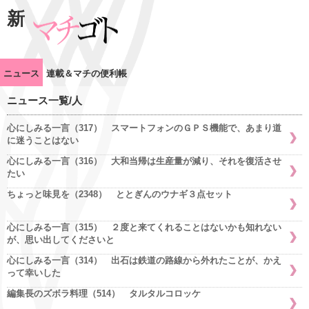
新
ニュース
連載＆マチの便利帳
ニュース一覧/人
心にしみる一言（317） スマートフォンのＧＰＳ機能で、あまり道
に迷うことはない
心にしみる一言（316） 大和当帰は生産量が減り、それを復活させ
たい
ちょっと味見を（2348） ととぎんのウナギ３点セット
心にしみる一言（315） ２度と来てくれることはないかも知れない
が、思い出してくださいと
心にしみる一言（314） 出石は鉄道の路線から外れたことが、かえ
って幸いした
編集長のズボラ料理（514） タルタルコロッケ