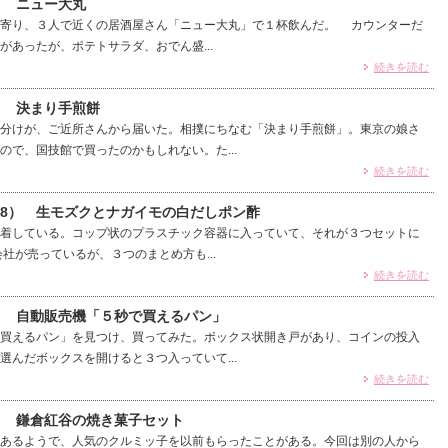
） ニュー大丸
寄り、３人で近くの居酒屋さん「ニュー大丸」で１杯飲んだ。 カウンターだ
があったが、ポテトサラダ、おでん盛...
続きを読む
） 決まり手煎餅
分けが、ご近所さんから届いた。相撲にちなむ「決まり手煎餅」。東京の娘さ
ので、国技館で買ったのかもしれない。た...
続きを読む
78） 生モズクとナガイモの白だしポン酢
着している。コップ状のプラスチック容器に入っていて、それが３つセットに
社が売っているが、３つのまとめ方も...
続きを読む
4） 自動販売機「５秒で買えるパン」
買えるパン」を見つけ、買ってみた。ボックス状開き戸があり、コインの投入
選んだボックスを開けると３つ入っていて...
続きを読む
3） 鎌倉紅谷の焼き菓子セット
あるようで、人気のクルミッ子を以前もらったことがある。今回は別の人から