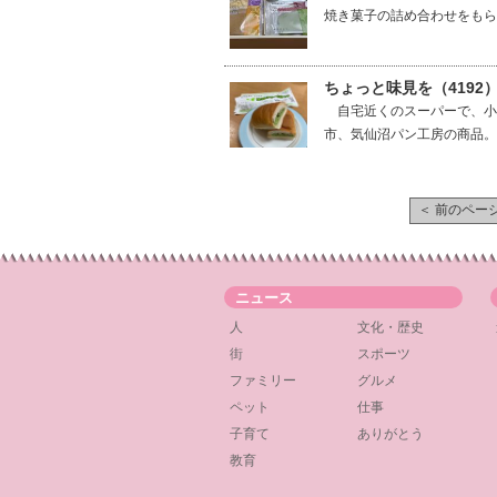
焼き菓子の詰め合わせをもら
ちょっと味見を（4192
自宅近くのスーパーで、小
市、気仙沼パン工房の商品。
＜ 前のペー
ニュース
人
文化・歴史
街
スポーツ
ファミリー
グルメ
ペット
仕事
子育て
ありがとう
教育