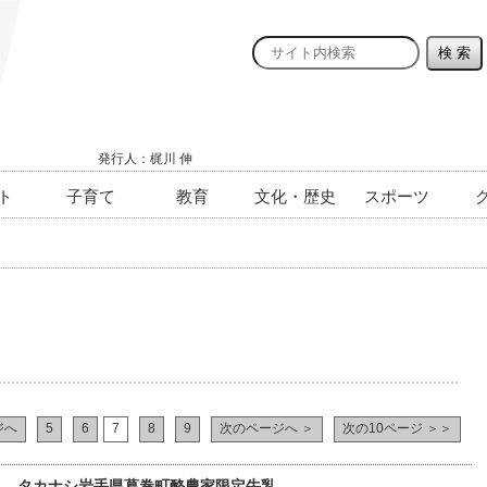
発行人：梶川 伸
ト
子育て
教育
文化・歴史
スポーツ
ジへ
5
6
7
8
9
次のページへ ＞
次の10ページ ＞＞
0） タカナシ岩手県葛巻町酪農家限定牛乳