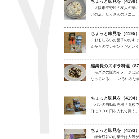
ちょっと味見を（4196
大阪市平野区の友人の家に
けの店。たくさんのメニュー
ちょっと味見を（4195
おもしろいお菓子のおすそ
んからのプレゼントだという
編集長のズボラ料理（8
モズクの販売イメージは定
なっている。 いろいろな会
ちょっと味見を（419
パンの自動販売機「５秒で
口に３００円を入れて買う。
ちょっと味見を（419
鎌倉紅谷のお菓子は人気が