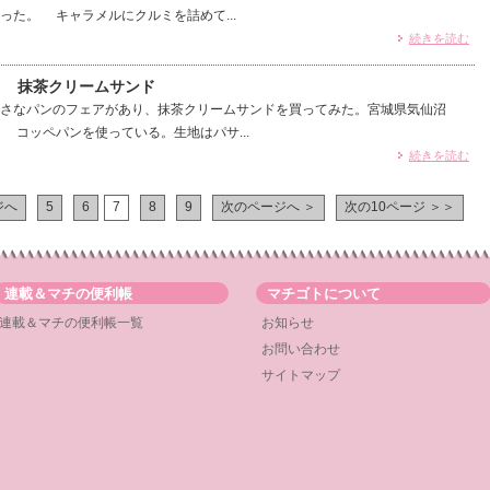
った。 キャラメルにクルミを詰めて...
続きを読む
） 抹茶クリームサンド
さなパンのフェアがあり、抹茶クリームサンドを買ってみた。宮城県気仙沼
 コッペパンを使っている。生地はパサ...
続きを読む
ジへ
5
6
7
8
9
次のページへ ＞
次の10ページ ＞＞
連載＆マチの便利帳
マチゴトについて
連載＆マチの便利帳一覧
お知らせ
お問い合わせ
サイトマップ