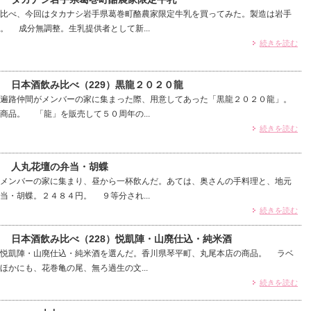
比べ、今回はタカナシ岩手県葛巻町酪農家限定牛乳を買ってみた。製造は岩手
。 成分無調整。生乳提供者として新...
続きを読む
） 日本酒飲み比べ（229）黒龍２０２０龍
遍路仲間がメンバーの家に集まった際、用意してあった「黒龍２０２０龍」。
商品。 「龍」を販売して５０周年の...
続きを読む
） 人丸花壇の弁当・胡蝶
メンバーの家に集まり、昼から一杯飲んだ。あては、奥さんの手料理と、地元
当・胡蝶。２４８４円。 ９等分され...
続きを読む
） 日本酒飲み比べ（228）悦凱陣・山廃仕込・純米酒
悦凱陣・山廃仕込・純米酒を選んだ。香川県琴平町、丸尾本店の商品。 ラベ
ほかにも、花巻亀の尾、無ろ過生の文...
続きを読む